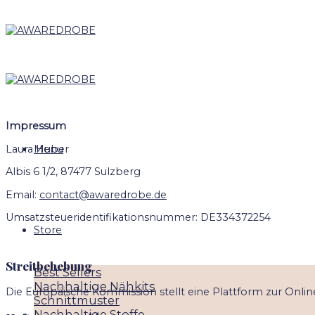
Skip
to
content
Impressum
Laura Huber
Menu
Albis 6 1/2, 87477 Sulzberg
Email:
contact@awaredrobe.de
Umsatzsteueridentifikationsnummer: DE334372254
Store
Streitbehebung
Best Sellers
Nachhaltige Nähkits
Die Europäische Kommission stellt eine Plattform zur Onlin
Schnittmuster
Nachhaltige Stoffe