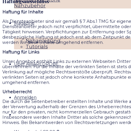
Haftungsausschluss
Nähzubehör
Haftung für Inhalte
Als Diensteanbieter sind wir gemäß § 7 Abs.1 TMG für eigene
Magazine
Diensteanbieter jedoch nicht verpflichtet, übermittelte o
Tätigkeit hinweisen. Verpflichtungen zur Entfernung oder
diesbezügliche Haftung ist jedoch erst ab dem Zeitpunkt 
Nähanleitung
werden wir diese Inhalte umgehend entfernen.
Tutorials
Haftung für Links
Unser Angebot enthält Links zu externen Webseiten Dritter,
Über AWAREDROBE
übernehmen. Für die Inhalte der verlinkten Seiten ist stets 
Verlinkung auf mögliche Rechtsverstöße überprüft. Rechtsw
verlinkten Seiten ist jedoch ohne konkrete Anhaltspunkte 
umgehend entfernen.
Urheberrecht
Anmelden
Die durch die Seitenbetreiber erstellten Inhalte und Werke 
der Verwertung außerhalb der Grenzen des Urheberrechtes b
nur für den privaten, nicht kommerziellen Gebrauch gestatte
Insbesondere werden Inhalte Dritter als solche gekennzei
Hinweis. Bei Bekanntwerden von Rechtsverletzungen werde