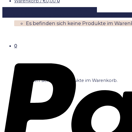
Warenkorb /
€
0,00
0
DIYKITS
Schnittmuster
Näh-Zubehör
Stoffe
Kontakt
FAQ
Shipping
Shop
AGB
Impressum
Widerruf
Pay
Es befinden sich keine Produkte im Waren
0
Warenkorb
Es befinden sich keine Produkte im Warenkorb.