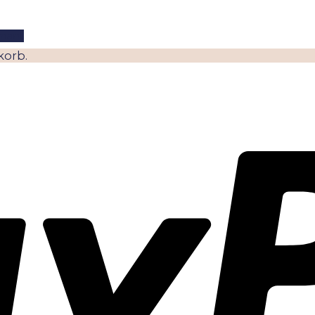
mant
korb.