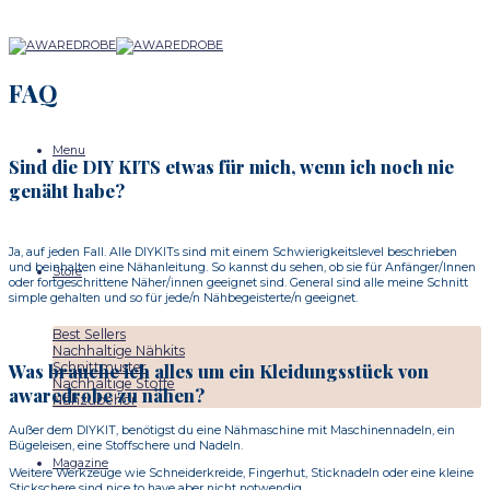
Skip
to
content
FAQ
Menu
Sind die DIY KITS etwas für mich, wenn ich noch nie
genäht habe?
Ja, auf jeden Fall. Alle DIYKITs sind mit einem Schwierigkeitslevel beschrieben
und beinhalten eine Nähanleitung. So kannst du sehen, ob sie für Anfänger/Innen
Store
oder fortgeschrittene Näher/innen geeignet sind. General sind alle meine Schnitt
simple gehalten und so für jede/n Nähbegeisterte/n geeignet.
Best Sellers
Nachhaltige Nähkits
Schnittmuster
Was brauche ich alles um ein Kleidungsstück von
Nachhaltige Stoffe
awaredrobe zu nähen?
Nähzubehör
Außer dem DIYKIT, benötigst du eine Nähmaschine mit Maschinennadeln, ein
Bügeleisen, eine Stoffschere und Nadeln.
Magazine
Weitere Werkzeuge wie Schneiderkreide, Fingerhut, Sticknadeln oder eine kleine
Stickschere sind nice to have aber nicht notwendig.