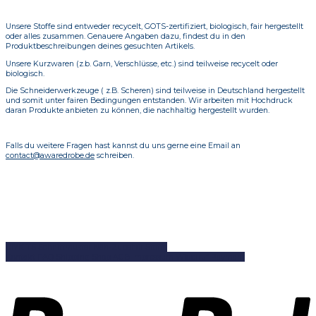
Unsere Stoffe sind entweder recycelt, GOTS-zertifiziert, biologisch, fair hergestellt
oder alles zusammen. Genauere Angaben dazu, findest du in den
Produktbeschreibungen deines gesuchten Artikels.
Unsere Kurzwaren (z.b. Garn, Verschlüsse, etc.) sind teilweise recycelt oder
biologisch.
Die Schneiderwerkzeuge ( z.B. Scheren) sind teilweise in Deutschland hergestellt
und somit unter fairen Bedingungen entstanden. Wir arbeiten mit Hochdruck
daran Produkte anbieten zu können, die nachhaltig hergestellt wurden.
Falls du weitere Fragen hast kannst du uns gerne eine Email an
contact@awaredrobe.de
schreiben.
DIYKITS
Schnittmuster
Näh-Zubehör
Stoffe
Kontakt
FAQ
Shipping
Shop
AGB
Impressum
Widerruf
Paymant