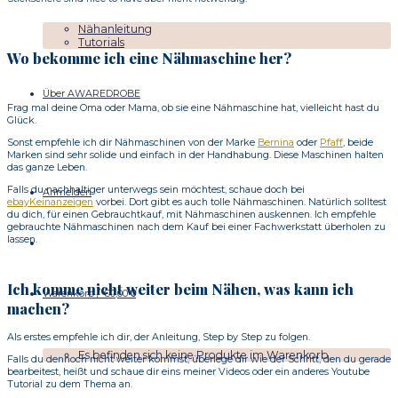
Nähanleitung
Tutorials
Wo bekomme ich eine Nähmaschine her?
Über AWAREDROBE
Frag mal deine Oma oder Mama, ob sie eine Nähmaschine hat, vielleicht hast du
Glück.
Sonst empfehle ich dir Nähmaschinen von der Marke
Bernina
oder
Pfaff
, beide
Marken sind sehr solide und einfach in der Handhabung. Diese Maschinen halten
das ganze Leben.
Falls du nachhaltiger unterwegs sein möchtest, schaue doch bei
Anmelden
ebayKeinanzeigen
vorbei. Dort gibt es auch tolle Nähmaschinen. Natürlich solltest
du dich, für einen Gebrauchtkauf, mit Nähmaschinen auskennen. Ich empfehle
gebrauchte Nähmaschinen nach dem Kauf bei einer Fachwerkstatt überholen zu
lassen.
Ich komme nicht weiter beim Nähen, was kann ich
Warenkorb /
€
0,00
0
machen?
Als erstes empfehle ich dir, der Anleitung, Step by Step zu folgen.
Es befinden sich keine Produkte im Warenkorb.
Falls du dennoch nicht weiter kommst, überlege dir wie der Schritt, den du gerade
bearbeitest, heißt und schaue dir eins meiner Videos oder ein anderes Youtube
Tutorial zu dem Thema an.