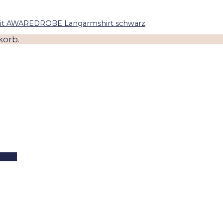
korb.
mant