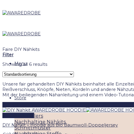
Skip
to
content
Faire DIY Nähkits
Filter
Menu
Showing all 6 results
Unsere fair gehandelten DIY Nähkits beinhaltet alle Einzeltei
Reißverschluss, Knöpfe, Nieten, Kordeln und andere Nähzut
Mit der beiliegenden Nähanleitung und einem Video-Tutorial 
Store
Angebot!
Schnellansicht
Best Sellers
Nachhaltige Nähkits
DIY Nähkit – Hoodie aus Bio Baumwoll-Doppeljersey
Schnittmuster
Nachhaltige Stoffe