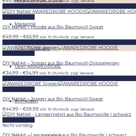
Preisspanne:
€
49,99
–
€
63,99
inkl. 19.0% MwSt. zzgl. Versand
Nähzubehör
€49,99
Angebot!
bis
€63,99
Schnellansicht
Magazine
DIY Nähkit – Hoodie aus Bio Baumwoll-Sweat
Preisspanne:
€
49,99
–
€
65,99
inkl. 19.0% MwSt. zzgl. Versand
Nähanleitung
€49,99
Angebot!
bis
Tutorials
€65,99
Schnellansicht
DIY Nähkit – Jogger aus Bio Baumwoll-Doppeljersey
Über AWAREDROBE
Preisspanne:
€
34,99
–
€
54,99
inkl. 19.0% MwSt. zzgl. Versand
€34,99
Angebot!
bis
€54,99
Schnellansicht
DIY Nähkit – Jogger aus Bio Baumwoll-Sweat
Anmelden
Preisspanne:
€
44,99
–
€
59,99
inkl. 19.0% MwSt. zzgl. Versand
€44,99
bis
Schnellansicht
€59,99
Nicht vorrätig
DIY Nähkit – Langarmshirt aus Bio Baumwolle | schwarz