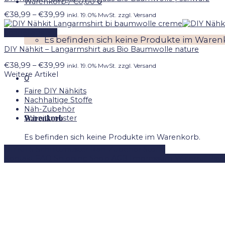
Warenkorb /
€
0,00
0
Preisspanne:
€
38,99
–
€
39,99
inkl. 19.0% MwSt. zzgl. Versand
€38,99
bis
Schnellansicht
Es befinden sich keine Produkte im Waren
€39,99
DIY Nähkit – Langarmshirt aus Bio Baumwolle nature
Preisspanne:
€
38,99
–
€
39,99
inkl. 19.0% MwSt. zzgl. Versand
€38,99
Weitere Artikel
0
bis
Faire DIY Nähkits
€39,99
Nachhaltige Stoffe
Näh-Zubehör
Warenkorb
Schnittmuster
Es befinden sich keine Produkte im Warenkorb.
DIYKITS
Schnittmuster
Näh-Zubehör
Stoffe
Kontakt
FAQ
Shipping
Shop
AGB
Impressum
Widerruf
Pay