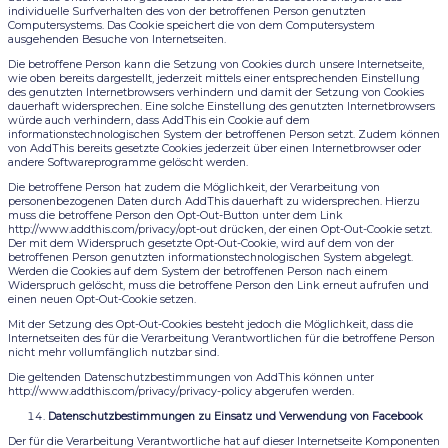
individuelle Surfverhalten des von der betroffenen Person genutzten
Computersystems. Das Cookie speichert die von dem Computersystem
ausgehenden Besuche von Internetseiten.
Die betroffene Person kann die Setzung von Cookies durch unsere Internetseite,
wie oben bereits dargestellt, jederzeit mittels einer entsprechenden Einstellung
des genutzten Internetbrowsers verhindern und damit der Setzung von Cookies
dauerhaft widersprechen. Eine solche Einstellung des genutzten Internetbrowsers
würde auch verhindern, dass AddThis ein Cookie auf dem
informationstechnologischen System der betroffenen Person setzt. Zudem können
von AddThis bereits gesetzte Cookies jederzeit über einen Internetbrowser oder
andere Softwareprogramme gelöscht werden.
Die betroffene Person hat zudem die Möglichkeit, der Verarbeitung von
personenbezogenen Daten durch AddThis dauerhaft zu widersprechen. Hierzu
muss die betroffene Person den Opt-Out-Button unter dem Link
http://www.addthis.com/privacy/opt-out drücken, der einen Opt-Out-Cookie setzt.
Der mit dem Widerspruch gesetzte Opt-Out-Cookie, wird auf dem von der
betroffenen Person genutzten informationstechnologischen System abgelegt.
Werden die Cookies auf dem System der betroffenen Person nach einem
Widerspruch gelöscht, muss die betroffene Person den Link erneut aufrufen und
einen neuen Opt-Out-Cookie setzen.
Mit der Setzung des Opt-Out-Cookies besteht jedoch die Möglichkeit, dass die
Internetseiten des für die Verarbeitung Verantwortlichen für die betroffene Person
nicht mehr vollumfänglich nutzbar sind.
Die geltenden Datenschutzbestimmungen von AddThis können unter
http://www.addthis.com/privacy/privacy-policy abgerufen werden.
Datenschutzbestimmungen zu Einsatz und Verwendung von Facebook
Der für die Verarbeitung Verantwortliche hat auf dieser Internetseite Komponenten