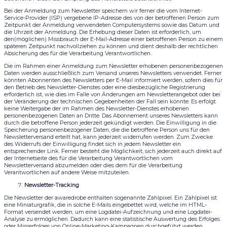
Bei der Anmeldung zum Newsletter speichern wir ferner die vom Internet-
Service-Provider (ISP) vergebene IP-Adresse des von der betroffenen Person zum
Zeitpunkt der Anmeldung verwendeten Computersystems sowie das Datum und
die Uhrzeit der Anmeldung. Die Erhebung dieser Daten ist erforderlich, um
den(möglichen) Missbrauch der E-Mail-Adresse einer betroffenen Person zu einem
späteren Zeitpunkt nachvollziehen zu können und dient deshalb der rechtlichen
Absicherung des für die Verarbeitung Verantwortlichen.
Die im Rahmen einer Anmeldung zum Newsletter erhobenen personenbezogenen
Daten werden ausschließlich zum Versand unseres Newsletters verwendet. Ferner
könnten Abonnenten des Newsletters per E-Mail informiert werden, sofern dies für
den Betrieb des Newsletter-Dienstes oder eine diesbezügliche Registrierung
erforderlich ist, wie dies im Falle von Änderungen am Newsletterangebot oder bei
der Veränderung der technischen Gegebenheiten der Fall sein könnte. Es erfolgt
keine Weitergabe der im Rahmen des Newsletter-Dienstes erhobenen
personenbezogenen Daten an Dritte. Das Abonnement unseres Newsletters kann
durch die betroffene Person jederzeit gekündigt werden. Die Einwilligung in die
Speicherung personenbezogener Daten, die die betroffene Person uns für den
Newsletterversand erteilt hat, kann jederzeit widerrufen werden. Zum Zwecke
des Widerrufs der Einwilligung findet sich in jedem Newsletter ein
entsprechender Link. Ferner besteht die Möglichkeit, sich jederzeit auch direkt auf
der Internetseite des für die Verarbeitung Verantwortlichen vom
Newsletterversand abzumelden oder dies dem für die Verarbeitung
Verantwortlichen auf andere Weise mitzuteilen.
Newsletter-Tracking
Die Newsletter der awaredrobe enthalten sogenannte Zählpixel. Ein Zählpixel ist
eine Miniaturgrafik, die in solche E-Mails eingebettet wird, welche im HTML-
Format versendet werden, um eine Logdatei-Aufzeichnung und eine Logdatei-
Analyse zu ermöglichen. Dadurch kann eine statistische Auswertung des Erfolges
oder Misserfolges von Online-Marketing-Kampagnen durchgeführt werden.