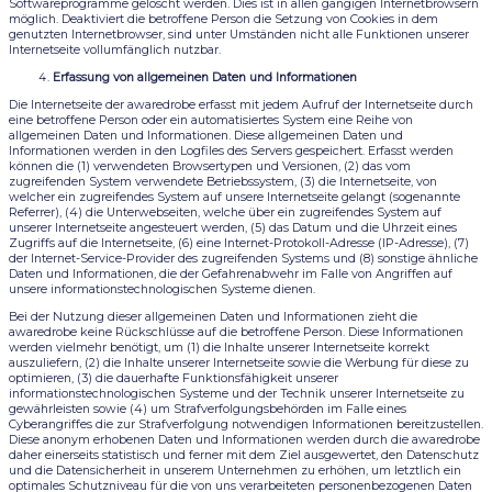
Softwareprogramme gelöscht werden. Dies ist in allen gängigen Internetbrowsern
möglich. Deaktiviert die betroffene Person die Setzung von Cookies in dem
genutzten Internetbrowser, sind unter Umständen nicht alle Funktionen unserer
Internetseite vollumfänglich nutzbar.
Erfassung von allgemeinen Daten und Informationen
Die Internetseite der awaredrobe erfasst mit jedem Aufruf der Internetseite durch
eine betroffene Person oder ein automatisiertes System eine Reihe von
allgemeinen Daten und Informationen. Diese allgemeinen Daten und
Informationen werden in den Logfiles des Servers gespeichert. Erfasst werden
können die (1) verwendeten Browsertypen und Versionen, (2) das vom
zugreifenden System verwendete Betriebssystem, (3) die Internetseite, von
welcher ein zugreifendes System auf unsere Internetseite gelangt (sogenannte
Referrer), (4) die Unterwebseiten, welche über ein zugreifendes System auf
unserer Internetseite angesteuert werden, (5) das Datum und die Uhrzeit eines
Zugriffs auf die Internetseite, (6) eine Internet-Protokoll-Adresse (IP-Adresse), (7)
der Internet-Service-Provider des zugreifenden Systems und (8) sonstige ähnliche
Daten und Informationen, die der Gefahrenabwehr im Falle von Angriffen auf
unsere informationstechnologischen Systeme dienen.
Bei der Nutzung dieser allgemeinen Daten und Informationen zieht die
awaredrobe keine Rückschlüsse auf die betroffene Person. Diese Informationen
werden vielmehr benötigt, um (1) die Inhalte unserer Internetseite korrekt
auszuliefern, (2) die Inhalte unserer Internetseite sowie die Werbung für diese zu
optimieren, (3) die dauerhafte Funktionsfähigkeit unserer
informationstechnologischen Systeme und der Technik unserer Internetseite zu
gewährleisten sowie (4) um Strafverfolgungsbehörden im Falle eines
Cyberangriffes die zur Strafverfolgung notwendigen Informationen bereitzustellen.
Diese anonym erhobenen Daten und Informationen werden durch die awaredrobe
daher einerseits statistisch und ferner mit dem Ziel ausgewertet, den Datenschutz
und die Datensicherheit in unserem Unternehmen zu erhöhen, um letztlich ein
optimales Schutzniveau für die von uns verarbeiteten personenbezogenen Daten