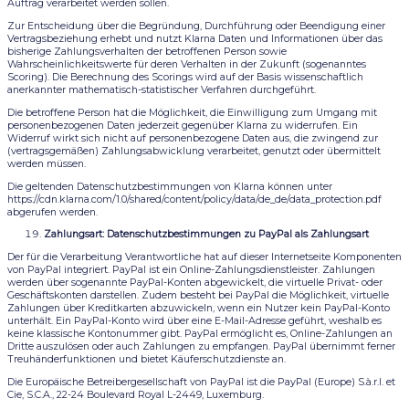
Auftrag verarbeitet werden sollen.
Zur Entscheidung über die Begründung, Durchführung oder Beendigung einer
Vertragsbeziehung erhebt und nutzt Klarna Daten und Informationen über das
bisherige Zahlungsverhalten der betroffenen Person sowie
Wahrscheinlichkeitswerte für deren Verhalten in der Zukunft (sogenanntes
Scoring). Die Berechnung des Scorings wird auf der Basis wissenschaftlich
anerkannter mathematisch-statistischer Verfahren durchgeführt.
Die betroffene Person hat die Möglichkeit, die Einwilligung zum Umgang mit
personenbezogenen Daten jederzeit gegenüber Klarna zu widerrufen. Ein
Widerruf wirkt sich nicht auf personenbezogene Daten aus, die zwingend zur
(vertragsgemäßen) Zahlungsabwicklung verarbeitet, genutzt oder übermittelt
werden müssen.
Die geltenden Datenschutzbestimmungen von Klarna können unter
https://cdn.klarna.com/1.0/shared/content/policy/data/de_de/data_protection.pdf
abgerufen werden.
Zahlungsart: Datenschutzbestimmungen zu PayPal als Zahlungsart
Der für die Verarbeitung Verantwortliche hat auf dieser Internetseite Komponenten
von PayPal integriert. PayPal ist ein Online-Zahlungsdienstleister. Zahlungen
werden über sogenannte PayPal-Konten abgewickelt, die virtuelle Privat- oder
Geschäftskonten darstellen. Zudem besteht bei PayPal die Möglichkeit, virtuelle
Zahlungen über Kreditkarten abzuwickeln, wenn ein Nutzer kein PayPal-Konto
unterhält. Ein PayPal-Konto wird über eine E-Mail-Adresse geführt, weshalb es
keine klassische Kontonummer gibt. PayPal ermöglicht es, Online-Zahlungen an
Dritte auszulösen oder auch Zahlungen zu empfangen. PayPal übernimmt ferner
Treuhänderfunktionen und bietet Käuferschutzdienste an.
Die Europäische Betreibergesellschaft von PayPal ist die PayPal (Europe) S.à.r.l. et
Cie, S.C.A., 22-24 Boulevard Royal L-2449, Luxemburg.