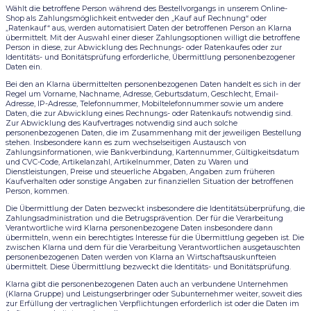
Wählt die betroffene Person während des Bestellvorgangs in unserem Online-
Shop als Zahlungsmöglichkeit entweder den „Kauf auf Rechnung“ oder
„Ratenkauf“ aus, werden automatisiert Daten der betroffenen Person an Klarna
übermittelt. Mit der Auswahl einer dieser Zahlungsoptionen willigt die betroffene
Person in diese, zur Abwicklung des Rechnungs- oder Ratenkaufes oder zur
Identitäts- und Bonitätsprüfung erforderliche, Übermittlung personenbezogener
Daten ein.
Bei den an Klarna übermittelten personenbezogenen Daten handelt es sich in der
Regel um Vorname, Nachname, Adresse, Geburtsdatum, Geschlecht, Email-
Adresse, IP-Adresse, Telefonnummer, Mobiltelefonnummer sowie um andere
Daten, die zur Abwicklung eines Rechnungs- oder Ratenkaufs notwendig sind.
Zur Abwicklung des Kaufvertrages notwendig sind auch solche
personenbezogenen Daten, die im Zusammenhang mit der jeweiligen Bestellung
stehen. Insbesondere kann es zum wechselseitigen Austausch von
Zahlungsinformationen, wie Bankverbindung, Kartennummer, Gültigkeitsdatum
und CVC-Code, Artikelanzahl, Artikelnummer, Daten zu Waren und
Dienstleistungen, Preise und steuerliche Abgaben, Angaben zum früheren
Kaufverhalten oder sonstige Angaben zur finanziellen Situation der betroffenen
Person, kommen.
Die Übermittlung der Daten bezweckt insbesondere die Identitätsüberprüfung, die
Zahlungsadministration und die Betrugsprävention. Der für die Verarbeitung
Verantwortliche wird Klarna personenbezogene Daten insbesondere dann
übermitteln, wenn ein berechtigtes Interesse für die Übermittlung gegeben ist. Die
zwischen Klarna und dem für die Verarbeitung Verantwortlichen ausgetauschten
personenbezogenen Daten werden von Klarna an Wirtschaftsauskunfteien
übermittelt. Diese Übermittlung bezweckt die Identitäts- und Bonitätsprüfung.
Klarna gibt die personenbezogenen Daten auch an verbundene Unternehmen
(Klarna Gruppe) und Leistungserbringer oder Subunternehmer weiter, soweit dies
zur Erfüllung der vertraglichen Verpflichtungen erforderlich ist oder die Daten im