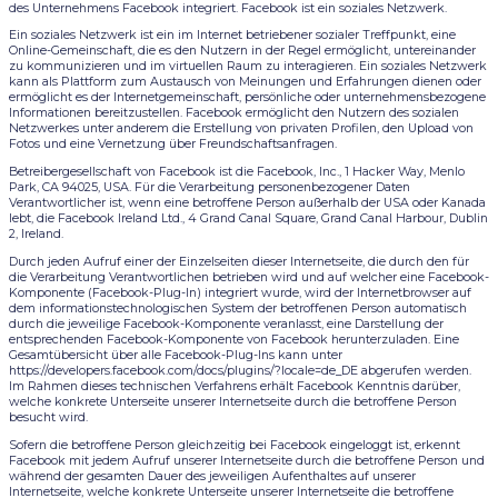
des Unternehmens Facebook integriert. Facebook ist ein soziales Netzwerk.
Ein soziales Netzwerk ist ein im Internet betriebener sozialer Treffpunkt, eine
Online-Gemeinschaft, die es den Nutzern in der Regel ermöglicht, untereinander
zu kommunizieren und im virtuellen Raum zu interagieren. Ein soziales Netzwerk
kann als Plattform zum Austausch von Meinungen und Erfahrungen dienen oder
ermöglicht es der Internetgemeinschaft, persönliche oder unternehmensbezogene
Informationen bereitzustellen. Facebook ermöglicht den Nutzern des sozialen
Netzwerkes unter anderem die Erstellung von privaten Profilen, den Upload von
Fotos und eine Vernetzung über Freundschaftsanfragen.
Betreibergesellschaft von Facebook ist die Facebook, Inc., 1 Hacker Way, Menlo
Park, CA 94025, USA. Für die Verarbeitung personenbezogener Daten
Verantwortlicher ist, wenn eine betroffene Person außerhalb der USA oder Kanada
lebt, die Facebook Ireland Ltd., 4 Grand Canal Square, Grand Canal Harbour, Dublin
2, Ireland.
Durch jeden Aufruf einer der Einzelseiten dieser Internetseite, die durch den für
die Verarbeitung Verantwortlichen betrieben wird und auf welcher eine Facebook-
Komponente (Facebook-Plug-In) integriert wurde, wird der Internetbrowser auf
dem informationstechnologischen System der betroffenen Person automatisch
durch die jeweilige Facebook-Komponente veranlasst, eine Darstellung der
entsprechenden Facebook-Komponente von Facebook herunterzuladen. Eine
Gesamtübersicht über alle Facebook-Plug-Ins kann unter
https://developers.facebook.com/docs/plugins/?locale=de_DE abgerufen werden.
Im Rahmen dieses technischen Verfahrens erhält Facebook Kenntnis darüber,
welche konkrete Unterseite unserer Internetseite durch die betroffene Person
besucht wird.
Sofern die betroffene Person gleichzeitig bei Facebook eingeloggt ist, erkennt
Facebook mit jedem Aufruf unserer Internetseite durch die betroffene Person und
während der gesamten Dauer des jeweiligen Aufenthaltes auf unserer
Internetseite, welche konkrete Unterseite unserer Internetseite die betroffene