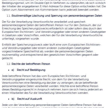
Bestätigungsmail, um im Double-Opt-In-Verfahren zu überprüfen, ob sich wirklich
der Inhaber der angegebenen E-Mail-Adresse für diese Option entschieden hat. Die
Option zum Abonnement von Kommentaren kann jederzeit beendet werden.
Routinemäßige Löschung und Sperrung von personenbezogenen Daten
Der für die Verarbeitung Verantwortliche verarbeitet und speichert
personenbezogene Daten der betroffenen Person nur für den Zeitraum, der zur
Erreichung des Speicherungszwecks erforderlich ist oder sofern dies durch den
Europäischen Richtlinien- und Verordnungsgeber oder einen anderen Gesetzgeber
in Gesetzen oder Vorschriften, welchen der für die Verarbeitung Verantwortliche
unterliegt, vorgesehen wurde.
Entfällt der Speicherungszweck oder läuft eine vom Europäischen Richtlinien-
und Verordnungsgeber oder einem anderen zuständigen Gesetzgeber
vorgeschriebene Speicherfrist ab, werden die personenbezogenen Daten
routinemäßig und entsprechend den gesetzlichen Vorschriften gesperrt oder
gelöscht.
Rechte der betroffenen Person
a) Recht auf Bestätigung
Jede betroffene Person hat das vom Europäischen Richtlinien- und
Verordnungsgeber eingeräumte Recht, von dem für die Verarbeitung
Verantwortlichen eine Bestätigung darüber zu verlangen, ob sie betreffende
personenbezogene Daten verarbeitet werden. Möchte eine betroffene Person
dieses Bestätigungsrecht in Anspruch nehmen, kann sie sich hierzu jederzeit an
einen Mitarbeiter des für die Verarbeitung Verantwortlichen wenden.
b) Recht auf Auskunft
Jede von der Verarbeitung personenbezogener Daten betroffene Person hat das