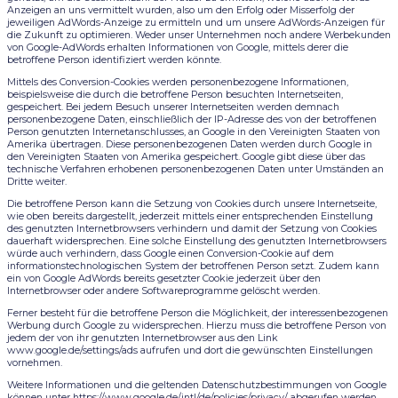
Anzeigen an uns vermittelt wurden, also um den Erfolg oder Misserfolg der
jeweiligen AdWords-Anzeige zu ermitteln und um unsere AdWords-Anzeigen für
die Zukunft zu optimieren. Weder unser Unternehmen noch andere Werbekunden
von Google-AdWords erhalten Informationen von Google, mittels derer die
betroffene Person identifiziert werden könnte.
Mittels des Conversion-Cookies werden personenbezogene Informationen,
beispielsweise die durch die betroffene Person besuchten Internetseiten,
gespeichert. Bei jedem Besuch unserer Internetseiten werden demnach
personenbezogene Daten, einschließlich der IP-Adresse des von der betroffenen
Person genutzten Internetanschlusses, an Google in den Vereinigten Staaten von
Amerika übertragen. Diese personenbezogenen Daten werden durch Google in
den Vereinigten Staaten von Amerika gespeichert. Google gibt diese über das
technische Verfahren erhobenen personenbezogenen Daten unter Umständen an
Dritte weiter.
Die betroffene Person kann die Setzung von Cookies durch unsere Internetseite,
wie oben bereits dargestellt, jederzeit mittels einer entsprechenden Einstellung
des genutzten Internetbrowsers verhindern und damit der Setzung von Cookies
dauerhaft widersprechen. Eine solche Einstellung des genutzten Internetbrowsers
würde auch verhindern, dass Google einen Conversion-Cookie auf dem
informationstechnologischen System der betroffenen Person setzt. Zudem kann
ein von Google AdWords bereits gesetzter Cookie jederzeit über den
Internetbrowser oder andere Softwareprogramme gelöscht werden.
Ferner besteht für die betroffene Person die Möglichkeit, der interessenbezogenen
Werbung durch Google zu widersprechen. Hierzu muss die betroffene Person von
jedem der von ihr genutzten Internetbrowser aus den Link
www.google.de/settings/ads aufrufen und dort die gewünschten Einstellungen
vornehmen.
Weitere Informationen und die geltenden Datenschutzbestimmungen von Google
können unter https://www.google.de/intl/de/policies/privacy/ abgerufen werden.