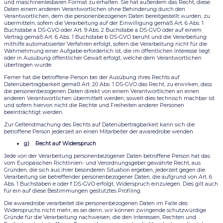
und maschinenlesbaren Format zu erhalten. Sie hat außerdem das Recht, diese
Daten einem anderen Verantwortlichen ohne Behinderung durch den
Verantwortlichen, dem die personenbezogenen Daten bereitgestellt wurden, zu
übermitteln, sofern die Verarbeitung auf der Einwilligung gemäß Art. 6 Abs. 1
Buchstabe a DS-GVO oder Art. 9 Abs. 2 Buchstabe a DS-GVO oder auf einem
Vertrag gemäß Art. 6 Abs. 1 Buchstabe b DS-GVO beruht und die Verarbeitung
mithilfe automatisierter Verfahren erfolgt, sofern die Verarbeitung nicht für die
Wahrnehmung einer Aufgabe erforderlich ist, die im öffentlichen Interesse liegt
oder in Ausübung öffentlicher Gewalt erfolgt, welche dem Verantwortlichen
übertragen wurde.
Ferner hat die betroffene Person bei der Ausübung ihres Rechts auf
Datenübertragbarkeit gemäß Art. 20 Abs. 1 DS-GVO das Recht, zu erwirken, dass
die personenbezogenen Daten direkt von einem Verantwortlichen an einen
anderen Verantwortlichen übermittelt werden, soweit dies technisch machbar ist
und sofern hiervon nicht die Rechte und Freiheiten anderer Personen
beeinträchtigt werden.
Zur Geltendmachung des Rechts auf Datenübertragbarkeit kann sich die
betroffene Person jederzeit an einen Mitarbeiter der awaredrobe wenden.
g) Recht auf Widerspruch
Jede von der Verarbeitung personenbezogener Daten betroffene Person hat das
vom Europäischen Richtlinien- und Verordnungsgeber gewährte Recht, aus
Gründen, die sich aus ihrer besonderen Situation ergeben, jederzeit gegen die
Verarbeitung sie betreffender personenbezogener Daten, die aufgrund von Art. 6
Abs. 1 Buchstaben e oder f DS-GVO erfolgt, Widerspruch einzulegen. Dies gilt auch
für ein auf diese Bestimmungen gestütztes Profiling.
Die awaredrobe verarbeitet die personenbezogenen Daten im Falle des
Widerspruchs nicht mehr, es sei denn, wir können zwingende schutzwürdige
Gründe für die Verarbeitung nachweisen, die den Interessen, Rechten und