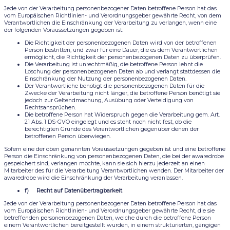
Jede von der Verarbeitung personenbezogener Daten betroffene Person hat das
vom Europäischen Richtlinien- und Verordnungsgeber gewährte Recht, von dem
Verantwortlichen die Einschränkung der Verarbeitung zu verlangen, wenn eine
der folgenden Voraussetzungen gegeben ist:
Die Richtigkeit der personenbezogenen Daten wird von der betroffenen
Person bestritten, und zwar für eine Dauer, die es dem Verantwortlichen
ermöglicht, die Richtigkeit der personenbezogenen Daten zu überprüfen.
Die Verarbeitung ist unrechtmäßig, die betroffene Person lehnt die
Löschung der personenbezogenen Daten ab und verlangt stattdessen die
Einschränkung der Nutzung der personenbezogenen Daten.
Der Verantwortliche benötigt die personenbezogenen Daten für die
Zwecke der Verarbeitung nicht länger, die betroffene Person benötigt sie
jedoch zur Geltendmachung, Ausübung oder Verteidigung von
Rechtsansprüchen.
Die betroffene Person hat Widerspruch gegen die Verarbeitung gem. Art.
21 Abs. 1 DS-GVO eingelegt und es steht noch nicht fest, ob die
berechtigten Gründe des Verantwortlichen gegenüber denen der
betroffenen Person überwiegen.
Sofern eine der oben genannten Voraussetzungen gegeben ist und eine betroffene
Person die Einschränkung von personenbezogenen Daten, die bei der awaredrobe
gespeichert sind, verlangen möchte, kann sie sich hierzu jederzeit an einen
Mitarbeiter des für die Verarbeitung Verantwortlichen wenden. Der Mitarbeiter der
awaredrobe wird die Einschränkung der Verarbeitung veranlassen.
f) Recht auf Datenübertragbarkeit
Jede von der Verarbeitung personenbezogener Daten betroffene Person hat das
vom Europäischen Richtlinien- und Verordnungsgeber gewährte Recht, die sie
betreffenden personenbezogenen Daten, welche durch die betroffene Person
einem Verantwortlichen bereitgestellt wurden, in einem strukturierten, gängigen