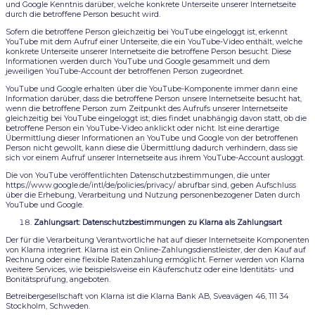
und Google Kenntnis darüber, welche konkrete Unterseite unserer Internetseite
durch die betroffene Person besucht wird.
Sofern die betroffene Person gleichzeitig bei YouTube eingeloggt ist, erkennt
YouTube mit dem Aufruf einer Unterseite, die ein YouTube-Video enthält, welche
konkrete Unterseite unserer Internetseite die betroffene Person besucht. Diese
Informationen werden durch YouTube und Google gesammelt und dem
jeweiligen YouTube-Account der betroffenen Person zugeordnet.
YouTube und Google erhalten über die YouTube-Komponente immer dann eine
Information darüber, dass die betroffene Person unsere Internetseite besucht hat,
wenn die betroffene Person zum Zeitpunkt des Aufrufs unserer Internetseite
gleichzeitig bei YouTube eingeloggt ist; dies findet unabhängig davon statt, ob die
betroffene Person ein YouTube-Video anklickt oder nicht. Ist eine derartige
Übermittlung dieser Informationen an YouTube und Google von der betroffenen
Person nicht gewollt, kann diese die Übermittlung dadurch verhindern, dass sie
sich vor einem Aufruf unserer Internetseite aus ihrem YouTube-Account ausloggt.
Die von YouTube veröffentlichten Datenschutzbestimmungen, die unter
https://www.google.de/intl/de/policies/privacy/ abrufbar sind, geben Aufschluss
über die Erhebung, Verarbeitung und Nutzung personenbezogener Daten durch
YouTube und Google.
Zahlungsart: Datenschutzbestimmungen zu Klarna als Zahlungsart
Der für die Verarbeitung Verantwortliche hat auf dieser Internetseite Komponenten
von Klarna integriert. Klarna ist ein Online-Zahlungsdienstleister, der den Kauf auf
Rechnung oder eine flexible Ratenzahlung ermöglicht. Ferner werden von Klarna
weitere Services, wie beispielsweise ein Käuferschutz oder eine Identitäts- und
Bonitätsprüfung, angeboten.
Betreibergesellschaft von Klarna ist die Klarna Bank AB, Sveavägen 46, 111 34
Stockholm, Schweden.