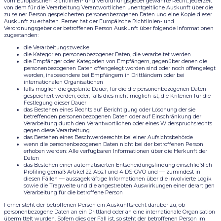
vom Europäischen Richtlinien- und Verordnungsgeber gewährte Recht, jederzeit
von dem für die Verarbeitung Verantwortlichen unentgeltliche Auskunft über die
zu seiner Person gespeicherten personenbezogenen Daten und eine Kopie dieser
Auskunft zu erhalten. Ferner hat der Europäische Richtlinien- und
Verordnungsgeber der betroffenen Person Auskunft über folgende Informationen
zugestanden:
die Verarbeitungszwecke
die Kategorien personenbezogener Daten, die verarbeitet werden
die Empfänger oder Kategorien von Empfängern, gegenüber denen die
personenbezogenen Daten offengelegt worden sind oder noch offengelegt
werden, insbesondere bei Empfängern in Drittländern oder bei
internationalen Organisationen
falls möglich die geplante Dauer, für die die personenbezogenen Daten
gespeichert werden, oder, falls dies nicht möglich ist, die Kriterien für die
Festlegung dieser Dauer
das Bestehen eines Rechts auf Berichtigung oder Löschung der sie
betreffenden personenbezogenen Daten oder auf Einschränkung der
Verarbeitung durch den Verantwortlichen oder eines Widerspruchsrechts
gegen diese Verarbeitung
das Bestehen eines Beschwerderechts bei einer Aufsichtsbehörde
wenn die personenbezogenen Daten nicht bei der betroffenen Person
erhoben werden: Alle verfügbaren Informationen über die Herkunft der
Daten
das Bestehen einer automatisierten Entscheidungsfindung einschließlich
Profiling gemäß Artikel 22 Abs.1 und 4 DS-GVO und — zumindest in
diesen Fällen — aussagekräftige Informationen über die involvierte Logik
sowie die Tragweite und die angestrebten Auswirkungen einer derartigen
Verarbeitung für die betroffene Person
Ferner steht der betroffenen Person ein Auskunftsrecht darüber zu, ob
personenbezogene Daten an ein Drittland oder an eine internationale Organisation
übermittelt wurden. Sofern dies der Fall ist, so steht der betroffenen Person im