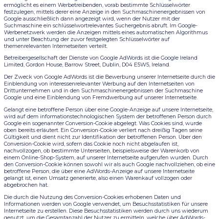
ermöglicht es einem Werbetreibenden, vorab bestimmte Schlüsselwörter
festzulegen, mittels derer eine Anzeige in den Suchmaschinenergebnissen von
Google ausschließlich dann angezeigt wird, wenn der Nutzer mit der
Suchmaschine ein schlüsselwortrelevantes Suchergebnis abruft. Im Google-
Werbenetzwerk werden die Anzeigen mittels eines automatischen Algorithmus
und unter Beachtung der zuvor festgelegten Schlüsselwörter auf
themenrelevanten Internetseiten verteilt.
Betreibergesellschaft der Dienste von Google AdWords ist die Google Ireland
Limited, Gordon House, Barrow Street, Dublin, D04 E5W5, Ireland.
Der Zweck von Google AdWords ist die Bewerbung unserer Internetseite durch die
Einblendung von interessenrelevanter Werbung auf den Internetseiten von
Drittunternehmen und in den Suchmaschinenergebnissen der Suchmaschine
Google und eine Einblendung von Fremdwerbung auf unserer Internetseite.
Gelangt eine betroffene Person über eine Google-Anzeige auf unsere Internetseite,
wird auf dem informationstechnologischen System der betroffenen Person durch
Google ein sogenannter Conversion-Cookie abgelegt. Was Cookies sind, wurde
oben bereits erläutert. Ein Conversion-Cookie verliert nach dreißig Tagen seine
Gültigkeit und dient nicht zur Identifikation der betroffenen Person. Über den
Conversion-Cookie wird, sofern das Cookie noch nicht abgelaufen ist,
nachvollzogen, ob bestimmte Unterseiten, beispielsweise der Warenkorb von
einem Online-Shop-System, auf unserer Internetseite aufgerufen wurden. Durch
den Conversion-Cookie können sowohl wir als auch Google nachvollziehen, ob eine
betroffene Person, die über eine AdWords-Anzeige auf unsere Internetseite
gelangt ist, einen Umsatz generierte, also einen Warenkauf vollzogen oder
abgebrochen hat.
Die durch die Nutzung des Conversion-Cookies erhobenen Daten und
Informationen werden von Google verwendet, um Besuchsstatistiken für unsere
Internetseite zu erstellen. Diese Besuchsstatistiken werden durch uns wiederum
genutzt, um die Gesamtanzahl der Nutzer zu ermitteln, welche über AdWords-