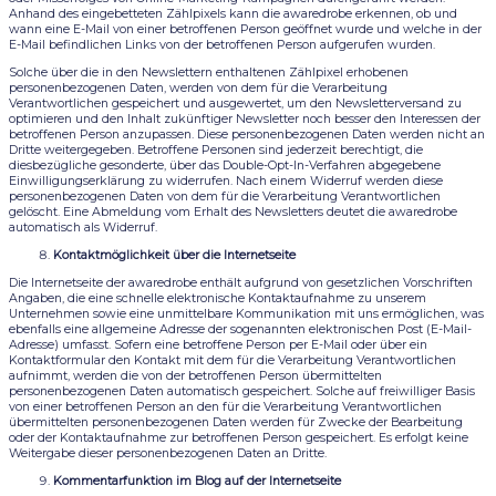
Anhand des eingebetteten Zählpixels kann die awaredrobe erkennen, ob und
wann eine E-Mail von einer betroffenen Person geöffnet wurde und welche in der
E-Mail befindlichen Links von der betroffenen Person aufgerufen wurden.
Solche über die in den Newslettern enthaltenen Zählpixel erhobenen
personenbezogenen Daten, werden von dem für die Verarbeitung
Verantwortlichen gespeichert und ausgewertet, um den Newsletterversand zu
optimieren und den Inhalt zukünftiger Newsletter noch besser den Interessen der
betroffenen Person anzupassen. Diese personenbezogenen Daten werden nicht an
Dritte weitergegeben. Betroffene Personen sind jederzeit berechtigt, die
diesbezügliche gesonderte, über das Double-Opt-In-Verfahren abgegebene
Einwilligungserklärung zu widerrufen. Nach einem Widerruf werden diese
personenbezogenen Daten von dem für die Verarbeitung Verantwortlichen
gelöscht. Eine Abmeldung vom Erhalt des Newsletters deutet die awaredrobe
automatisch als Widerruf.
Kontaktmöglichkeit über die Internetseite
Die Internetseite der awaredrobe enthält aufgrund von gesetzlichen Vorschriften
Angaben, die eine schnelle elektronische Kontaktaufnahme zu unserem
Unternehmen sowie eine unmittelbare Kommunikation mit uns ermöglichen, was
ebenfalls eine allgemeine Adresse der sogenannten elektronischen Post (E-Mail-
Adresse) umfasst. Sofern eine betroffene Person per E-Mail oder über ein
Kontaktformular den Kontakt mit dem für die Verarbeitung Verantwortlichen
aufnimmt, werden die von der betroffenen Person übermittelten
personenbezogenen Daten automatisch gespeichert. Solche auf freiwilliger Basis
von einer betroffenen Person an den für die Verarbeitung Verantwortlichen
übermittelten personenbezogenen Daten werden für Zwecke der Bearbeitung
oder der Kontaktaufnahme zur betroffenen Person gespeichert. Es erfolgt keine
Weitergabe dieser personenbezogenen Daten an Dritte.
Kommentarfunktion im Blog auf der Internetseite