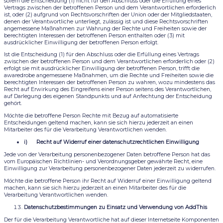
sofern die Entscheidung (1) nicht für den Abschluss oder die Erfüllung eines
Vertrags zwischen der betroffenen Person und dem Verantwortlichen erforderlich
ist, oder (2) aufgrund von Rechtsvorschriften der Union oder der Mitgliedstaaten,
denen der Verantwortliche unterliegt, zulässig ist und diese Rechtsvorschriften
angemessene Maßnahmen zur Wahrung der Rechte und Freiheiten sowie der
berechtigten Interessen der betroffenen Person enthalten oder (3) mit
ausdrücklicher Einwilligung der betroffenen Person erfolgt.
Ist die Entscheidung (1) für den Abschluss oder die Erfüllung eines Vertrags
zwischen der betroffenen Person und dem Verantwortlichen erforderlich oder (2)
erfolgt sie mit ausdrücklicher Einwilligung der betroffenen Person, trifft die
awaredrobe angemessene Maßnahmen, um die Rechte und Freiheiten sowie die
berechtigten Interessen der betroffenen Person zu wahren, wozu mindestens das
Recht auf Erwirkung des Eingreifens einer Person seitens des Verantwortlichen,
auf Darlegung des eigenen Standpunkts und auf Anfechtung der Entscheidung
gehört.
Möchte die betroffene Person Rechte mit Bezug auf automatisierte
Entscheidungen geltend machen, kann sie sich hierzu jederzeit an einen
Mitarbeiter des für die Verarbeitung Verantwortlichen wenden.
i) Recht auf Widerruf einer datenschutzrechtlichen Einwilligung
Jede von der Verarbeitung personenbezogener Daten betroffene Person hat das
vom Europäischen Richtlinien- und Verordnungsgeber gewährte Recht, eine
Einwilligung zur Verarbeitung personenbezogener Daten jederzeit zu widerrufen.
Möchte die betroffene Person ihr Recht auf Widerruf einer Einwilligung geltend
machen, kann sie sich hierzu jederzeit an einen Mitarbeiter des für die
Verarbeitung Verantwortlichen wenden.
Datenschutzbestimmungen zu Einsatz und Verwendung von AddThis
Der für die Verarbeitung Verantwortliche hat auf dieser Internetseite Komponenten