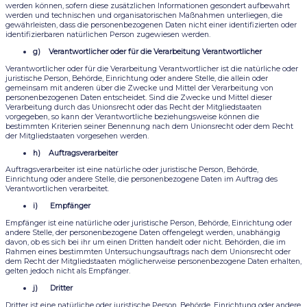
werden können, sofern diese zusätzlichen Informationen gesondert aufbewahrt
werden und technischen und organisatorischen Maßnahmen unterliegen, die
gewährleisten, dass die personenbezogenen Daten nicht einer identifizierten oder
identifizierbaren natürlichen Person zugewiesen werden.
g) Verantwortlicher oder für die Verarbeitung Verantwortlicher
Verantwortlicher oder für die Verarbeitung Verantwortlicher ist die natürliche oder
juristische Person, Behörde, Einrichtung oder andere Stelle, die allein oder
gemeinsam mit anderen über die Zwecke und Mittel der Verarbeitung von
personenbezogenen Daten entscheidet. Sind die Zwecke und Mittel dieser
Verarbeitung durch das Unionsrecht oder das Recht der Mitgliedstaaten
vorgegeben, so kann der Verantwortliche beziehungsweise können die
bestimmten Kriterien seiner Benennung nach dem Unionsrecht oder dem Recht
der Mitgliedstaaten vorgesehen werden.
h) Auftragsverarbeiter
Auftragsverarbeiter ist eine natürliche oder juristische Person, Behörde,
Einrichtung oder andere Stelle, die personenbezogene Daten im Auftrag des
Verantwortlichen verarbeitet.
i) Empfänger
Empfänger ist eine natürliche oder juristische Person, Behörde, Einrichtung oder
andere Stelle, der personenbezogene Daten offengelegt werden, unabhängig
davon, ob es sich bei ihr um einen Dritten handelt oder nicht. Behörden, die im
Rahmen eines bestimmten Untersuchungsauftrags nach dem Unionsrecht oder
dem Recht der Mitgliedstaaten möglicherweise personenbezogene Daten erhalten,
gelten jedoch nicht als Empfänger.
j) Dritter
Dritter ist eine natürliche oder juristische Person, Behörde, Einrichtung oder andere