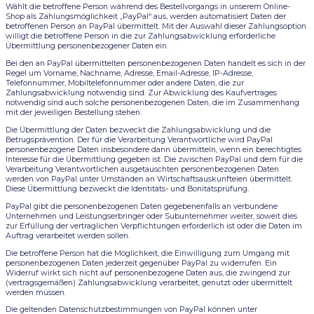
Wählt die betroffene Person während des Bestellvorgangs in unserem Online-
Shop als Zahlungsmöglichkeit „PayPal“ aus, werden automatisiert Daten der
betroffenen Person an PayPal übermittelt. Mit der Auswahl dieser Zahlungsoption
willigt die betroffene Person in die zur Zahlungsabwicklung erforderliche
Übermittlung personenbezogener Daten ein.
Bei den an PayPal übermittelten personenbezogenen Daten handelt es sich in der
Regel um Vorname, Nachname, Adresse, Email-Adresse, IP-Adresse,
Telefonnummer, Mobiltelefonnummer oder andere Daten, die zur
Zahlungsabwicklung notwendig sind. Zur Abwicklung des Kaufvertrages
notwendig sind auch solche personenbezogenen Daten, die im Zusammenhang
mit der jeweiligen Bestellung stehen.
Die Übermittlung der Daten bezweckt die Zahlungsabwicklung und die
Betrugsprävention. Der für die Verarbeitung Verantwortliche wird PayPal
personenbezogene Daten insbesondere dann übermitteln, wenn ein berechtigtes
Interesse für die Übermittlung gegeben ist. Die zwischen PayPal und dem für die
Verarbeitung Verantwortlichen ausgetauschten personenbezogenen Daten
werden von PayPal unter Umständen an Wirtschaftsauskunfteien übermittelt.
Diese Übermittlung bezweckt die Identitäts- und Bonitätsprüfung.
PayPal gibt die personenbezogenen Daten gegebenenfalls an verbundene
Unternehmen und Leistungserbringer oder Subunternehmer weiter, soweit dies
zur Erfüllung der vertraglichen Verpflichtungen erforderlich ist oder die Daten im
Auftrag verarbeitet werden sollen.
Die betroffene Person hat die Möglichkeit, die Einwilligung zum Umgang mit
personenbezogenen Daten jederzeit gegenüber PayPal zu widerrufen. Ein
Widerruf wirkt sich nicht auf personenbezogene Daten aus, die zwingend zur
(vertragsgemäßen) Zahlungsabwicklung verarbeitet, genutzt oder übermittelt
werden müssen.
Die geltenden Datenschutzbestimmungen von PayPal können unter