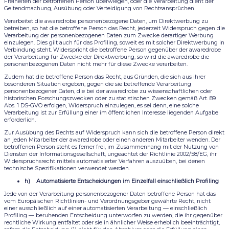
Freiheiten der betroffenen Person überwiegen, oder die Verarbeitung dient der
Geltendmachung, Ausübung oder Verteidigung von Rechtsansprüchen.
Verarbeitet die awaredrobe personenbezogene Daten, um Direktwerbung zu
betreiben, so hat die betroffene Person das Recht, jederzeit Widerspruch gegen die
Verarbeitung der personenbezogenen Daten zum Zwecke derartiger Werbung
einzulegen. Dies gilt auch für das Profiling, soweit es mit solcher Direktwerbung in
Verbindung steht. Widerspricht die betroffene Person gegenüber der awaredrobe
der Verarbeitung für Zwecke der Direktwerbung, so wird die awaredrobe die
personenbezogenen Daten nicht mehr für diese Zwecke verarbeiten.
Zudem hat die betroffene Person das Recht, aus Gründen, die sich aus ihrer
besonderen Situation ergeben, gegen die sie betreffende Verarbeitung
personenbezogener Daten, die bei der awaredrobe zu wissenschaftlichen oder
historischen Forschungszwecken oder zu statistischen Zwecken gemäß Art. 89
Abs. 1 DS-GVO erfolgen, Widerspruch einzulegen, es sei denn, eine solche
Verarbeitung ist zur Erfüllung einer im öffentlichen Interesse liegenden Aufgabe
erforderlich.
Zur Ausübung des Rechts auf Widerspruch kann sich die betroffene Person direkt
an jeden Mitarbeiter der awaredrobe oder einen anderen Mitarbeiter wenden. Der
betroffenen Person steht es ferner frei, im Zusammenhang mit der Nutzung von
Diensten der Informationsgesellschaft, ungeachtet der Richtlinie 2002/58/EG, ihr
Widerspruchsrecht mittels automatisierter Verfahren auszuüben, bei denen
technische Spezifikationen verwendet werden.
h) Automatisierte Entscheidungen im Einzelfall einschließlich Profiling
Jede von der Verarbeitung personenbezogener Daten betroffene Person hat das
vom Europäischen Richtlinien- und Verordnungsgeber gewährte Recht, nicht
einer ausschließlich auf einer automatisierten Verarbeitung — einschließlich
Profiling — beruhenden Entscheidung unterworfen zu werden, die ihr gegenüber
rechtliche Wirkung entfaltet oder sie in ähnlicher Weise erheblich beeinträchtigt,