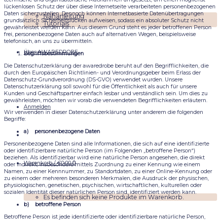
lückenlosen Schutz der über diese Internetseite verarbeiteten personenbezogenen
Daten sicherzustellen. Dennoch können Internetbasierte Datenübertragungen
Nähanleitung
grundsätzlich Sicherheitslücken aufweisen, sodass ein absoluter Schutz nicht
Tutorials
gewährleistet werden kann. Aus diesem Grund steht es jeder betroffenen Person
frei, personenbezogene Daten auch auf alternativen Wegen, beispielsweise
telefonisch, an uns zu übermitteln.
Über AWAREDROBE
Begriffsbestimmungen
Die Datenschutzerklärung der awaredrobe beruht auf den Begrifflichkeiten, die
durch den Europäischen Richtlinien- und Verordnungsgeber beim Erlass der
Datenschutz-Grundverordnung (DS-GVO) verwendet wurden. Unsere
Datenschutzerklärung soll sowohl für die Öffentlichkeit als auch für unsere
Kunden und Geschäftspartner einfach lesbar und verständlich sein. Um dies zu
gewährleisten, möchten wir vorab die verwendeten Begrifflichkeiten erläutern.
Anmelden
Wir verwenden in dieser Datenschutzerklärung unter anderem die folgenden
Begriffe:
a) personenbezogene Daten
Personenbezogene Daten sind alle Informationen, die sich auf eine identifizierte
oder identifizierbare natürliche Person (im Folgenden „betroffene Person“)
beziehen. Als identifizierbar wird eine natürliche Person angesehen, die direkt
Warenkorb /
€
0,00
0
oder indirekt, insbesondere mittels Zuordnung zu einer Kennung wie einem
Namen, zu einer Kennnummer, zu Standortdaten, zu einer Online-Kennung oder
zu einem oder mehreren besonderen Merkmalen, die Ausdruck der physischen,
physiologischen, genetischen, psychischen, wirtschaftlichen, kulturellen oder
sozialen Identität dieser natürlichen Person sind, identifiziert werden kann.
Es befinden sich keine Produkte im Warenkorb.
b) betroffene Person
Betroffene Person ist jede identifizierte oder identifizierbare natürliche Person,