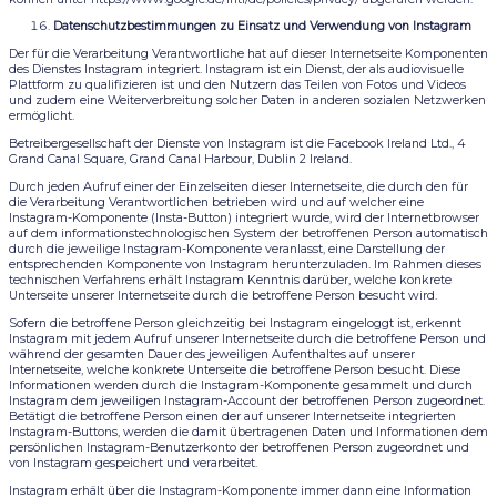
Datenschutzbestimmungen zu Einsatz und Verwendung von Instagram
Der für die Verarbeitung Verantwortliche hat auf dieser Internetseite Komponenten
des Dienstes Instagram integriert. Instagram ist ein Dienst, der als audiovisuelle
Plattform zu qualifizieren ist und den Nutzern das Teilen von Fotos und Videos
und zudem eine Weiterverbreitung solcher Daten in anderen sozialen Netzwerken
ermöglicht.
Betreibergesellschaft der Dienste von Instagram ist die Facebook Ireland Ltd., 4
Grand Canal Square, Grand Canal Harbour, Dublin 2 Ireland.
Durch jeden Aufruf einer der Einzelseiten dieser Internetseite, die durch den für
die Verarbeitung Verantwortlichen betrieben wird und auf welcher eine
Instagram-Komponente (Insta-Button) integriert wurde, wird der Internetbrowser
auf dem informationstechnologischen System der betroffenen Person automatisch
durch die jeweilige Instagram-Komponente veranlasst, eine Darstellung der
entsprechenden Komponente von Instagram herunterzuladen. Im Rahmen dieses
technischen Verfahrens erhält Instagram Kenntnis darüber, welche konkrete
Unterseite unserer Internetseite durch die betroffene Person besucht wird.
Sofern die betroffene Person gleichzeitig bei Instagram eingeloggt ist, erkennt
Instagram mit jedem Aufruf unserer Internetseite durch die betroffene Person und
während der gesamten Dauer des jeweiligen Aufenthaltes auf unserer
Internetseite, welche konkrete Unterseite die betroffene Person besucht. Diese
Informationen werden durch die Instagram-Komponente gesammelt und durch
Instagram dem jeweiligen Instagram-Account der betroffenen Person zugeordnet.
Betätigt die betroffene Person einen der auf unserer Internetseite integrierten
Instagram-Buttons, werden die damit übertragenen Daten und Informationen dem
persönlichen Instagram-Benutzerkonto der betroffenen Person zugeordnet und
von Instagram gespeichert und verarbeitet.
Instagram erhält über die Instagram-Komponente immer dann eine Information