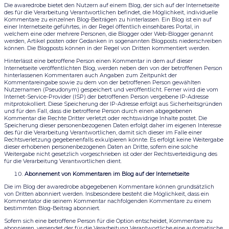
Die awaredrobe bietet den Nutzern auf einem Blog, der sich auf der Internetseite
des für die Verarbeitung Verantwortlichen befindet, die Möglichkeit, individuelle
Kommentare zu einzelnen Blog-Beiträgen zu hinterlassen. Ein Blog ist ein auf
einer Internetseite geführtes, in der Regel öffentlich einsehbares Portal, in
welchem eine oder mehrere Personen, die Blogger oder Web-Blogger genannt
werden, Artikel posten oder Gedanken in sogenannten Blogposts niederschreiben
können. Die Blogposts können in der Regel von Dritten kommentiert werden.
Hinterlässt eine betroffene Person einen Kommentar in dem auf dieser
Internetseite veröffentlichten Blog, werden neben den von der betroffenen Person
hinterlassenen Kommentaren auch Angaben zum Zeitpunkt der
Kommentareingabe sowie zu dem von der betroffenen Person gewählten
Nutzernamen (Pseudonym) gespeichert und veröffentlicht. Ferner wird die vom
Internet-Service-Provider (ISP) der betroffenen Person vergebene IP-Adresse
mitprotokolliert. Diese Speicherung der IP-Adresse erfolgt aus Sicherheitsgründen
und für den Fall, dass die betroffene Person durch einen abgegebenen
Kommentar die Rechte Dritter verletzt oder rechtswidrige Inhalte postet. Die
Speicherung dieser personenbezogenen Daten erfolgt daher im eigenen Interesse
des für die Verarbeitung Verantwortlichen, damit sich dieser im Falle einer
Rechtsverletzung gegebenenfalls exkulpieren könnte. Es erfolgt keine Weitergabe
dieser erhobenen personenbezogenen Daten an Dritte, sofern eine solche
Weitergabe nicht gesetzlich vorgeschrieben ist oder der Rechtsverteidigung des
für die Verarbeitung Verantwortlichen dient.
Abonnement von Kommentaren im Blog auf der Internetseite
Die im Blog der awaredrobe abgegebenen Kommentare können grundsätzlich
von Dritten abonniert werden. Insbesondere besteht die Möglichkeit, dass ein
Kommentator die seinem Kommentar nachfolgenden Kommentare zu einem
bestimmten Blog-Beitrag abonniert.
Sofern sich eine betroffene Person für die Option entscheidet, Kommentare zu
abonnieren, versendet der für die Verarbeitung Verantwortliche eine automatische