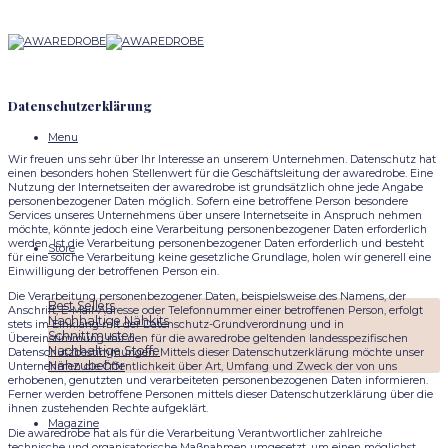
Skip
to
content
Datenschutzerklärung
Menu
Wir freuen uns sehr über Ihr Interesse an unserem Unternehmen. Datenschutz hat
einen besonders hohen Stellenwert für die Geschäftsleitung der awaredrobe. Eine
Nutzung der Internetseiten der awaredrobe ist grundsätzlich ohne jede Angabe
personenbezogener Daten möglich. Sofern eine betroffene Person besondere
Services unseres Unternehmens über unsere Internetseite in Anspruch nehmen
möchte, könnte jedoch eine Verarbeitung personenbezogener Daten erforderlich
werden. Ist die Verarbeitung personenbezogener Daten erforderlich und besteht
Store
für eine solche Verarbeitung keine gesetzliche Grundlage, holen wir generell eine
Einwilligung der betroffenen Person ein.
Die Verarbeitung personenbezogener Daten, beispielsweise des Namens, der
Best Sellers
Anschrift, E-Mail-Adresse oder Telefonnummer einer betroffenen Person, erfolgt
Nachhaltige Nähkits
stets im Einklang mit der Datenschutz-Grundverordnung und in
Schnittmuster
Übereinstimmung mit den für die awaredrobe geltenden landesspezifischen
Nachhaltige Stoffe
Datenschutzbestimmungen. Mittels dieser Datenschutzerklärung möchte unser
Nähzubehör
Unternehmen die Öffentlichkeit über Art, Umfang und Zweck der von uns
erhobenen, genutzten und verarbeiteten personenbezogenen Daten informieren.
Ferner werden betroffene Personen mittels dieser Datenschutzerklärung über die
ihnen zustehenden Rechte aufgeklärt.
Magazine
Die awaredrobe hat als für die Verarbeitung Verantwortlicher zahlreiche
technische und organisatorische Maßnahmen umgesetzt, um einen möglichst