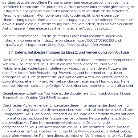
darüber, dass die betroffene Person unsere Internetseite besucht hat, wenn die
betroffene Person zum Zeitpunkt des Aufrufs unserer Internetseite gleichzeitig bei
Instagram eingeloggt ist; dies findet unabhängig davon statt, ob die betroffene
Person die Instagram-Komponente anklickt oder nicht. Ist eine derartige
Übermittlung dieser Informationen an Instagram von der betroffenen Person nicht
gewollt, kann diese die Übermittlung dadurch verhindern, dass sie sich vor einem
Aufruf unserer Internetseite aus ihrem Instagram-Account ausloggt.
Weitere Informationen und die geltenden Datenschutzbestimmungen von
Instagram können unter https://help.instagram.com/155833707900388 und
https://www.instagram.com/about/legal/privacy/ abgerufen werden.
Datenschutzbestimmungen zu Einsatz und Verwendung von YouTube
Der für die Verarbeitung Verantwortliche hat auf dieser Internetseite Komponenten
von YouTube integriert. YouTube ist ein Internet-Videoportal, dass Video-
Publishern das kostenlose Einstellen von Videoclips und anderen Nutzern die
ebenfalls kostenfreie Betrachtung, Bewertung und Kommentierung dieser
ermöglicht. YouTube gestattet die Publikation aller Arten von Videos, weshalb
sowohl komplette Film- und Fernsehsendungen, aber auch Musikvideos, Trailer
oder von Nutzern selbst angefertigte Videos über das Internetportal abrufbar sind.
Betreibergesellschaft von YouTube ist die Google Ireland Limited, Gordon House,
Barrow Street, Dublin, D04 E5W5, Ireland.
Durch jeden Aufruf einer der Einzelseiten dieser Internetseite, die durch den für
die Verarbeitung Verantwortlichen betrieben wird und auf welcher eine YouTube-
Komponente (YouTube-Video) integriert wurde, wird der Internetbrowser auf dem
informationstechnologischen System der betroffenen Person automatisch durch
die jeweilige YouTube-Komponente veranlasst, eine Darstellung der
entsprechenden YouTube-Komponente von YouTube herunterzuladen. Weitere
Informationen zu YouTube können unter https://www.youtube.com/yt/about/de/
abgerufen werden. Im Rahmen dieses technischen Verfahrens erhalten YouTube