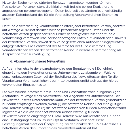
Natur der Sache nur registrierten Benutzern angeboten werden können.
Registrierten Personen steht die Möglichkeit frei, die bei der Registrierung
angegebenen personenbezogenen Daten jederzeit abzuändern oder vollständig
aus dem Datenbestand des für die Verarbeitung Verantwortlichen löschen zu
lassen.
Der für die Verarbeitung Verantwortliche erteilt jeder betroffenen Person jederzeit
auf Anfrage Auskunft darüber, welche personenbezogenen Daten über die
betroffene Person gespeichert sind. Ferner berichtigt oder löscht der für die
Verarbeitung Verantwortliche personenbezogene Daten auf Wunsch oder Hinweis
der betroffenen Person, soweit dem keine gesetzlichen Aufbewahrungspflichten
entgegenstehen. Die Gesamtheit der Mitarbeiter des für die Verarbeitung
Verantwortlichen stehen der betroffenen Person in diesem Zusammenhang als
Ansprechpartner zur Verfügung.
Abonnement unseres Newsletters
Auf der Internetseite der awaredrobe wird den Benutzern die Möglichkeit
eingeräumt, den Newsletter unseres Unternehmens zu abonnieren. Welche
personenbezogenen Daten bei der Bestellung des Newsletters an den für die
Verarbeitung Verantwortlichen übermittelt werden, ergibt sich aus der hierzu
verwendeten Eingabemaske.
Die awaredrobe informiert ihre Kunden und Geschäftspartner in regelmäßigen
Abständen im Wege eines Newsletters über Angebote des Unternehmens. Der
Newsletter unseres Unternehmens kann von der betroffenen Person grundsätzlich
nur dann empfangen werden, wenn (1) die betroffene Person über eine gültige E-
Mail-Adresse verfügt und (2) die betroffene Person sich für den Newsletterversand
registriert. An die von einer betroffenen Person erstmalig für den
Newsletterversand eingetragene E-Mail-Adresse wird aus rechtlichen Gründen
eine Bestätigungsmail im Double-Opt-In-Verfahren versendet. Diese
Bestätigungsmail dient der Überprüfung, ob der Inhaber der E-Mail-Adresse als
betroffene Person den Empfang des Newsletters autorisiert hat.