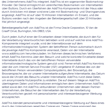
des Unternehmens AddThis integriert. AddThis ist ein sogenannter Bookmarking-
Provider. Der Dienst ermöglicht ein vereinfachtes Bookmarken von Internetseiten
über Buttons. Durch ein Überfahren der AddThis-Komponente mit der Maus oder
durch Anklicken mit dieser wird eine Liste mit Bookmarking- und Sharingservices
angezeigt. AddThis ist auf über 15 Millionen Internetseiten im Einsatz, und die
Buttons werden nach den Angaben der Betreibergesellschaft über 20 Milliarden
Mal jährlich angezeigt.
Betreibergesellschaft von AddThis ist die Firma Oracle Corporation, 10 Van de
Graaff Drive, Burlington, MA 01803, USA.
Durch jeden Aufruf einer der Einzelseiten dieser Internetseite, die durch den für
die Verarbeitung Verantwortlichen betrieben wird und auf welcher eine AddThis-
Komponente integriert wurde, wird der Internetbrowser auf dem
informationstechnologischen System der betroffenen Person automatisch durch
die jeweilige AddThis-Komponente veranlasst, Daten von der Internetseite
www.addthis.com herunterzuladen. Im Rahmen dieses technischen Verfahrens
erhält AddThis Kenntnis über den Besuch und welche konkrete Einzelseite dieser
Internetseite durch das von der betroffenen Person verwendete
informationstechnologische System genutzt wird. Ferner erhält AddThis Kenntnis
über die vom Internet-Service-Provider (ISP) vergebene IP-Adresse des von der
betroffenen Person verwendeten Computersystems, den Browsertyp, die
Browsersprache, die vor unserer Internetseite aufgerufene Internetseite, das Datum
sowie die Uhrzeit des Besuchs unserer Internetseite. AddThis nutzt diese Daten,
um anonymisierte Nutzerprofile zu erstellen. Die auf diesem Wege an AddThis
übertragenen Daten und Informationen ermöglichen dem Unternehmen AddThis
selbst sowie den mit AddThis verbundenen Unternehmen oder dessen Partner-
Unternehmen, die Besucher der Internetseiten des für die Verarbeitung
Verantwortlichen gezielt mit personalisierter und interessenbezogener Werbung
anzusprechen.
AddThis blendet personalisierte und interessenbezogene Werbung auf Basis eines
durch das Unternehmen gesetzten Cookies ein. Dieses Cookie analysiert das