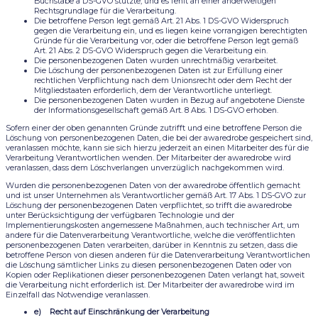
Buchstabe a DS-GVO stützte, und es fehlt an einer anderweitigen
Rechtsgrundlage für die Verarbeitung.
Die betroffene Person legt gemäß Art. 21 Abs. 1 DS-GVO Widerspruch
gegen die Verarbeitung ein, und es liegen keine vorrangigen berechtigten
Gründe für die Verarbeitung vor, oder die betroffene Person legt gemäß
Art. 21 Abs. 2 DS-GVO Widerspruch gegen die Verarbeitung ein.
Die personenbezogenen Daten wurden unrechtmäßig verarbeitet.
Die Löschung der personenbezogenen Daten ist zur Erfüllung einer
rechtlichen Verpflichtung nach dem Unionsrecht oder dem Recht der
Mitgliedstaaten erforderlich, dem der Verantwortliche unterliegt.
Die personenbezogenen Daten wurden in Bezug auf angebotene Dienste
der Informationsgesellschaft gemäß Art. 8 Abs. 1 DS-GVO erhoben.
Sofern einer der oben genannten Gründe zutrifft und eine betroffene Person die
Löschung von personenbezogenen Daten, die bei der awaredrobe gespeichert sind,
veranlassen möchte, kann sie sich hierzu jederzeit an einen Mitarbeiter des für die
Verarbeitung Verantwortlichen wenden. Der Mitarbeiter der awaredrobe wird
veranlassen, dass dem Löschverlangen unverzüglich nachgekommen wird.
Wurden die personenbezogenen Daten von der awaredrobe öffentlich gemacht
und ist unser Unternehmen als Verantwortlicher gemäß Art. 17 Abs. 1 DS-GVO zur
Löschung der personenbezogenen Daten verpflichtet, so trifft die awaredrobe
unter Berücksichtigung der verfügbaren Technologie und der
Implementierungskosten angemessene Maßnahmen, auch technischer Art, um
andere für die Datenverarbeitung Verantwortliche, welche die veröffentlichten
personenbezogenen Daten verarbeiten, darüber in Kenntnis zu setzen, dass die
betroffene Person von diesen anderen für die Datenverarbeitung Verantwortlichen
die Löschung sämtlicher Links zu diesen personenbezogenen Daten oder von
Kopien oder Replikationen dieser personenbezogenen Daten verlangt hat, soweit
die Verarbeitung nicht erforderlich ist. Der Mitarbeiter der awaredrobe wird im
Einzelfall das Notwendige veranlassen.
e) Recht auf Einschränkung der Verarbeitung