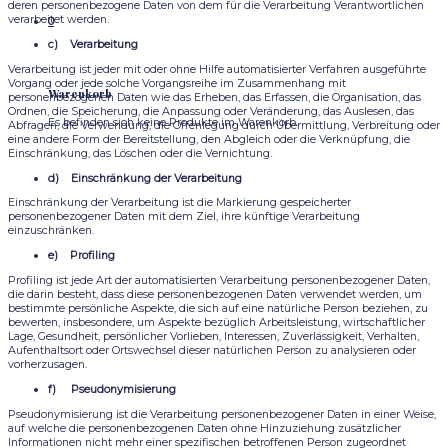
deren personenbezogene Daten von dem für die Verarbeitung Verantwortlichen
verarbeitet werden.
0
c) Verarbeitung
Verarbeitung ist jeder mit oder ohne Hilfe automatisierter Verfahren ausgeführte
Vorgang oder jede solche Vorgangsreihe im Zusammenhang mit
Warenkorb
personenbezogenen Daten wie das Erheben, das Erfassen, die Organisation, das
Ordnen, die Speicherung, die Anpassung oder Veränderung, das Auslesen, das
Es befinden sich keine Produkte im Warenkorb.
Abfragen, die Verwendung, die Offenlegung durch Übermittlung, Verbreitung oder
eine andere Form der Bereitstellung, den Abgleich oder die Verknüpfung, die
Einschränkung, das Löschen oder die Vernichtung.
d) Einschränkung der Verarbeitung
Einschränkung der Verarbeitung ist die Markierung gespeicherter
personenbezogener Daten mit dem Ziel, ihre künftige Verarbeitung
einzuschränken.
e) Profiling
Profiling ist jede Art der automatisierten Verarbeitung personenbezogener Daten,
die darin besteht, dass diese personenbezogenen Daten verwendet werden, um
bestimmte persönliche Aspekte, die sich auf eine natürliche Person beziehen, zu
bewerten, insbesondere, um Aspekte bezüglich Arbeitsleistung, wirtschaftlicher
Lage, Gesundheit, persönlicher Vorlieben, Interessen, Zuverlässigkeit, Verhalten,
Aufenthaltsort oder Ortswechsel dieser natürlichen Person zu analysieren oder
vorherzusagen.
f) Pseudonymisierung
Pseudonymisierung ist die Verarbeitung personenbezogener Daten in einer Weise,
auf welche die personenbezogenen Daten ohne Hinzuziehung zusätzlicher
Informationen nicht mehr einer spezifischen betroffenen Person zugeordnet