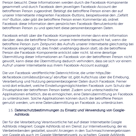
Person besucht. Diese Informationen werden durch die Facebook-Komponente
gesammelt und durch Facebook dem jeweiligen Facebook-Account der
betroffenen Person zugeordnet. Betätigt die betroffene Person einen der auf
unserer Internetseite integrierten Facebook-Buttons, beispielsweise den „Gefällt
mir“-Button, oder gibt die betroffene Person einen Kommentar ab, ordnet
Facebook diese Information dem persönlichen Facebook-Benutzerkonto der
betroffenen Person zu und speichert diese personenbezogenen Daten.
Facebook erhält über die Facebook-Komponente immer dann eine Information
darüber, dass die betroffene Person unsere Internetseite besucht hat, wenn die
betroffene Person zum Zeitpunkt des Aufrufs unserer Internetseite gleichzeitig bei
Facebook eingeloggt ist; dies findet unabhängig davon statt, ob die betroffene
Person die Facebook-Komponente anklickt oder nicht. Ist eine derartige
Übermittlung dieser Informationen an Facebook von der betroffenen Person nicht
gewollt, kann diese die Übermittlung dadurch verhindern, dass sie sich vor einem
Aufruf unserer Internetseite aus ihrem Facebook-Account ausloggt.
Die von Facebook veröffentlichte Datenrichtlinie, die unter https://de-
de.facebook.com/about/privacy/ abrufbar ist, gibt Aufschluss über die Erhebung,
Verarbeitung und Nutzung personenbezogener Daten durch Facebook. Ferner
wird dort erläutert, welche Einstellungsmöglichkeiten Facebook zum Schutz der
Privatsphäre der betroffenen Person bietet. Zudem sind unterschiedliche
Applikationen erhältlich, die es ermöglichen, eine Datenübermittlung an Facebook
zu unterdrücken. Solche Applikationen können durch die betroffene Person
genutzt werden, um eine Datenübermittlung an Facebook zu unterdrücken.
Datenschutzbestimmungen zu Einsatz und Verwendung von Google-
AdWords
Der für die Verarbeitung Verantwortliche hat auf dieser Internetseite Google
AdWords integriert. Google AdWords ist ein Dienst zur Internetwerbung, der es
Werbetreibenden gestattet, sowohl Anzeigen in den Suchmaschinenergebnissen
von Google als auch im Google-Werbenetzwerk zu schalten. Google AdWords