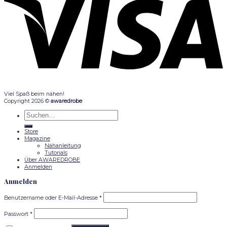
Viel Spaß beim nähen!
Copyright 2026 ©
awaredrobe
Suche
nach:
Store
Magazine
Nähanleitung
Tutorials
Über AWAREDROBE
Anmelden
Anmelden
Benutzername oder E-Mail-Adresse
*
Passwort
*