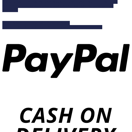
FOLGE UNSEREM INSTAGRAM ACCOUNT UM PRAKTISCHE TIPPS FÜR'S
NÄHEN ZU BEKOMMEN UND ÜBER RABATTAKTION INFORMIERT ZU
WERDEN.
DIYKITS
Schnittmuster
Näh-Zubehör
Stoffe
Kontakt
FAQ
Shipping
Shop
AGB
Impressum
Widerruf
Paymant