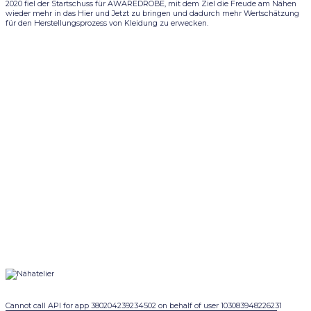
2020 fiel der Startschuss für AWAREDROBE, mit dem Ziel die Freude am Nähen
wieder mehr in das Hier und Jetzt zu bringen und dadurch mehr Wertschätzung
für den Herstellungsprozess von Kleidung zu erwecken.
Cannot call API for app 380204239234502 on behalf of user 103083948226231