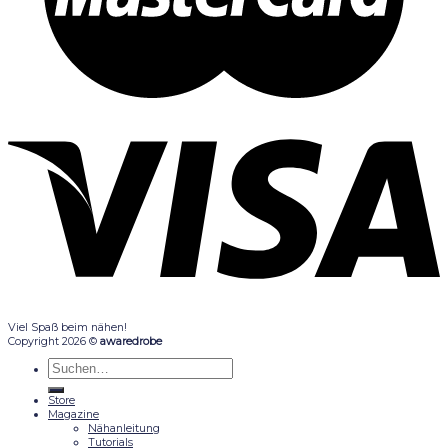
Viel Spaß beim nähen!
Copyright 2026 ©
awaredrobe
Suche
nach:
Store
Magazine
Nähanleitung
Tutorials