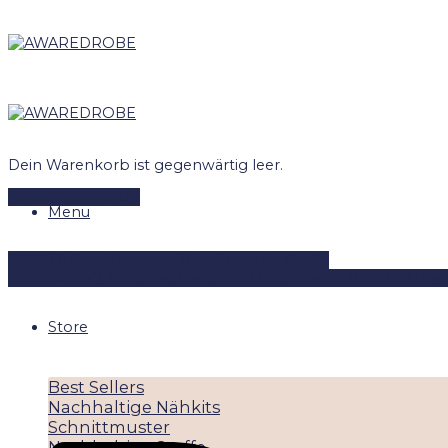
Skip
to
content
Dein Warenkorb ist gegenwärtig leer.
Zurück zum Shop
Menu
DIYKITS
Schnittmuster
Näh-Zubehör
Stoffe
Kontakt
FAQ
Shipping
Shop
AGB
Impressum
Widerruf
Pay
Store
Best Sellers
Nachhaltige Nähkits
Schnittmuster
Nachhaltige Stoffe