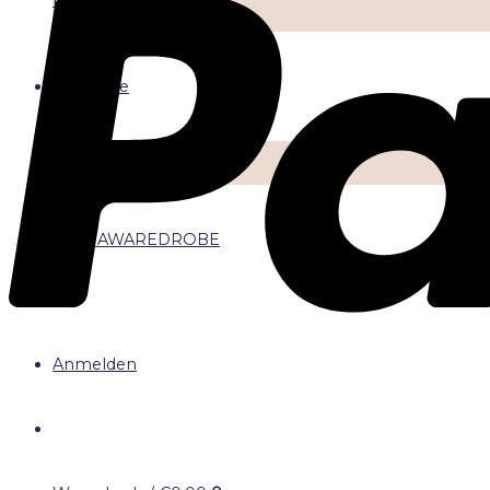
Nähzubehör
Magazine
Nähanleitung
Tutorials
Über AWAREDROBE
Anmelden