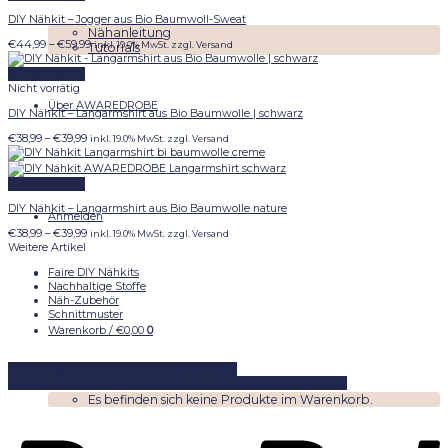
DIY Nähkit – Jogger aus Bio Baumwoll-Sweat
Nähanleitung
Preisspanne:
€
44,99
–
€
59,99
inkl. 19.0% MwSt. zzgl. Versand
Tutorials
€44,99
bis
Schnellansicht
€59,99
Nicht vorrätig
Über AWAREDROBE
DIY Nähkit – Langarmshirt aus Bio Baumwolle | schwarz
Preisspanne:
€
38,99
–
€
39,99
inkl. 19.0% MwSt. zzgl. Versand
€38,99
bis
€39,99
Schnellansicht
DIY Nähkit – Langarmshirt aus Bio Baumwolle nature
Anmelden
Preisspanne:
€
38,99
–
€
39,99
inkl. 19.0% MwSt. zzgl. Versand
€38,99
Weitere Artikel
bis
Faire DIY Nähkits
€39,99
Nachhaltige Stoffe
Näh-Zubehör
Schnittmuster
Warenkorb /
€
0,00
0
DIYKITS
Schnittmuster
Näh-Zubehör
Stoffe
Kontakt
FAQ
Shipping
Shop
AGB
Impressum
Widerruf
Paymant
Es befinden sich keine Produkte im Warenkorb.