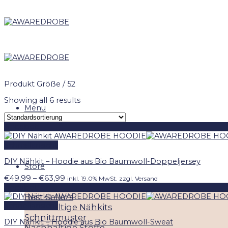
Skip
to
content
Produkt Größe
/
52
Showing all 6 results
Menu
Angebot!
Schnellansicht
DIY Nähkit – Hoodie aus Bio Baumwoll-Doppeljersey
Store
Preisspanne:
€
49,99
–
€
63,99
inkl. 19.0% MwSt. zzgl. Versand
€49,99
Angebot!
bis
Best Sellers
€63,99
Schnellansicht
Nachhaltige Nähkits
Schnittmuster
DIY Nähkit – Hoodie aus Bio Baumwoll-Sweat
Nachhaltige Stoffe