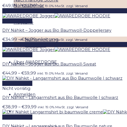
Nähzubehör
Preisspanne:
€
49,99
–
€
65,99
inkl. 19.0% MwSt. zzgl. Versand
€49,99
Angebot!
bis
€65,99
Schnellansicht
Magazine
DIY Nähkit – Jogger aus Bio Baumwoll-Doppeljersey
Nähanleitung
Preisspanne:
€
34,99
–
€
54,99
inkl. 19.0% MwSt. zzgl. Versand
€34,99
Angebot!
Tutorials
bis
€54,99
Schnellansicht
Über AWAREDROBE
DIY Nähkit – Jogger aus Bio Baumwoll-Sweat
Preisspanne:
€
44,99
–
€
59,99
inkl. 19.0% MwSt. zzgl. Versand
€44,99
bis
Schnellansicht
€59,99
Nicht vorrätig
Anmelden
DIY Nähkit – Langarmshirt aus Bio Baumwolle | schwarz
Preisspanne:
€
38,99
–
€
39,99
inkl. 19.0% MwSt. zzgl. Versand
€38,99
bis
Schnellansicht
€39,99
DIY Nähkit – Langarmshirt aus Bio Baumwolle nature