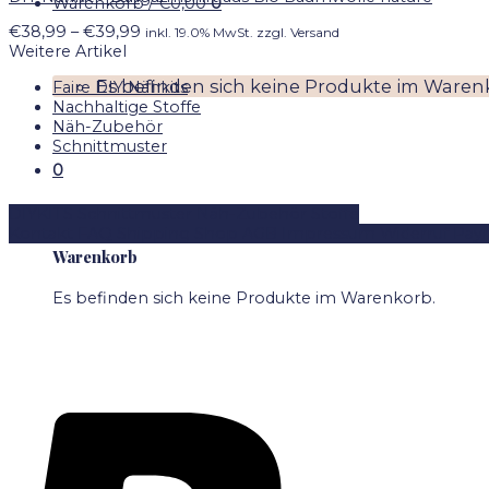
Warenkorb /
€
0,00
0
Preisspanne:
€
38,99
–
€
39,99
inkl. 19.0% MwSt. zzgl. Versand
€38,99
Weitere Artikel
bis
Es befinden sich keine Produkte im Waren
Faire DIY Nähkits
€39,99
Nachhaltige Stoffe
Näh-Zubehör
Schnittmuster
0
DIYKITS
Schnittmuster
Näh-Zubehör
Stoffe
Kontakt
FAQ
Shipping
Shop
AGB
Impressum
Widerruf
Pay
Warenkorb
Es befinden sich keine Produkte im Warenkorb.