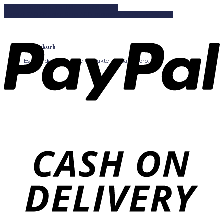
DIYKITS
Schnittmuster
Näh-Zubehör
Stoffe
0
Kontakt
FAQ
Shipping
Shop
AGB
Impressum
Widerruf
Paymant
Warenkorb
Es befinden sich keine Produkte im Warenkorb.