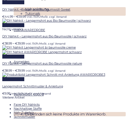
€54,99
Schnellansicht
Nähanleitung
DIY Nähkit – Jogger aus Bio Baumwoll-Sweat
Tutorials
Preisspanne:
€
44,99
–
€
59,99
inkl. 19.0% MwSt. zzgl. Versand
€44,99
bis
Schnellansicht
€59,99
Nicht vorrätig
Über AWAREDROBE
DIY Nähkit – Langarmshirt aus Bio Baumwolle | schwarz
Preisspanne:
€
38,99
–
€
39,99
inkl. 19.0% MwSt. zzgl. Versand
€38,99
bis
€39,99
Schnellansicht
Anmelden
DIY Nähkit – Langarmshirt aus Bio Baumwolle nature
Preisspanne:
€
38,99
–
€
39,99
inkl. 19.0% MwSt. zzgl. Versand
€38,99
bis
Schnellansicht
€39,99
Langarmshirt Schnittmuster & Anleitung
€
9,99
inkl. 19.0% MwSt. zzgl. Versand
Warenkorb /
€
0,00
0
Weitere Artikel
Faire DIY Nähkits
Nachhaltige Stoffe
Näh-Zubehör
Es befinden sich keine Produkte im Warenkorb.
Schnittmuster