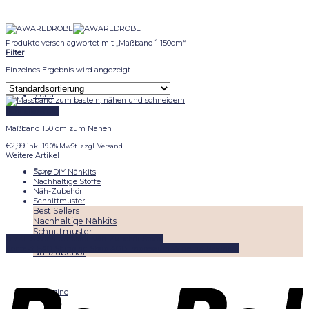
Skip
to
content
Produkte verschlagwortet mit „Maßband´ 150cm“
Filter
Einzelnes Ergebnis wird angezeigt
Menu
Schnellansicht
Maßband 150 cm zum Nähen
€
2,99
inkl. 19.0% MwSt. zzgl. Versand
Weitere Artikel
Store
Faire DIY Nähkits
Nachhaltige Stoffe
Näh-Zubehör
Schnittmuster
Best Sellers
Nachhaltige Nähkits
Schnittmuster
DIYKITS
Schnittmuster
Näh-Zubehör
Stoffe
Nachhaltige Stoffe
Kontakt
FAQ
Shipping
Shop
AGB
Impressum
Widerruf
Paymant
Nähzubehör
Magazine