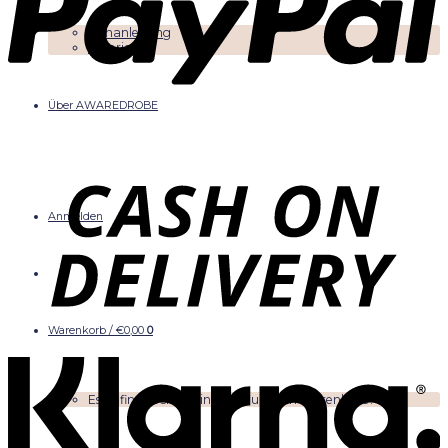
Nähanleitung
Tutorials
Über AWAREDROBE
Anmelden
Warenkorb /
€
0,00
0
Es befinden sich keine Produkte im Warenkorb.