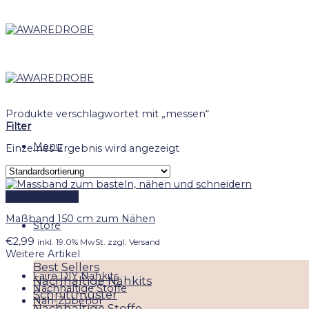
Skip
to
content
Produkte verschlagwortet mit „messen“
Filter
Menu
Einzelnes Ergebnis wird angezeigt
Schnellansicht
Maßband 150 cm zum Nähen
Store
€
2,99
inkl. 19.0% MwSt. zzgl. Versand
Weitere Artikel
Best Sellers
Faire DIY Nähkits
Nachhaltige Nähkits
Nachhaltige Stoffe
Schnittmuster
Näh-Zubehör
Nachhaltige Stoffe