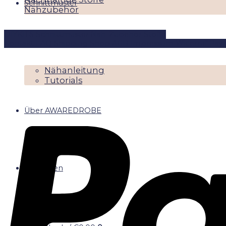
Schnittmuster
Nähzubehör
DIYKITS
Schnittmuster
Näh-Zubehör
Stoffe
Magazine
Kontakt
FAQ
Shipping
Shop
AGB
Impressum
Widerruf
Pay
Nähanleitung
Tutorials
Über AWAREDROBE
Anmelden