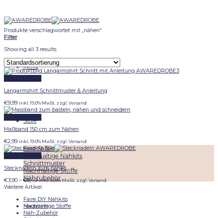
Skip
to
content
Produkte verschlagwortet mit „nähen“
Filter
Showing all 3 results
Menu
Schnellansicht
Langarmshirt Schnittmuster & Anleitung
€
9,99
inkl. 19.0% MwSt. zzgl. Versand
Schnellansicht
Store
Maßband 150 cm zum Nähen
€
2,99
inkl. 19.0% MwSt. zzgl. Versand
Best Sellers
Nachhaltige Nähkits
Schnellansicht
Schnittmuster
Stecknadeln zum nähen
Nachhaltige Stoffe
Nähzubehör
Preisspanne:
€
3,90
–
€
8,40
inkl. 19.0% MwSt. zzgl. Versand
€3,90
Weitere Artikel
bis
Faire DIY Nähkits
€8,40
Magazine
Nachhaltige Stoffe
Näh-Zubehör