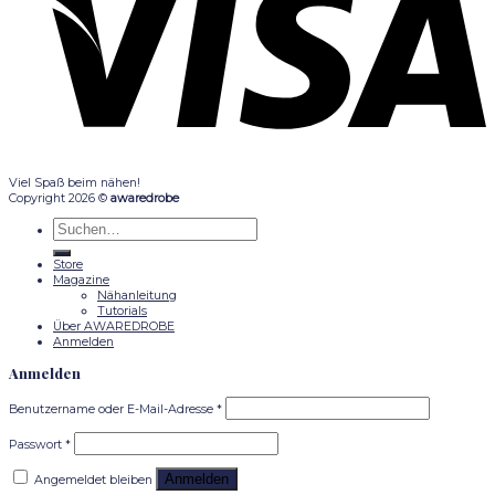
Viel Spaß beim nähen!
Copyright 2026 ©
awaredrobe
Suche
nach:
Store
Magazine
Nähanleitung
Tutorials
Über AWAREDROBE
Anmelden
Anmelden
Benutzername oder E-Mail-Adresse
*
Passwort
*
Anmelden
Angemeldet bleiben