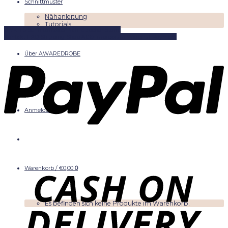
Schnittmuster
Nähanleitung
Tutorials
DIYKITS
Schnittmuster
Näh-Zubehör
Stoffe
Kontakt
FAQ
Shipping
Shop
AGB
Impressum
Widerruf
Paymant
Über AWAREDROBE
Anmelden
Warenkorb /
€
0,00
0
Es befinden sich keine Produkte im Warenkorb.