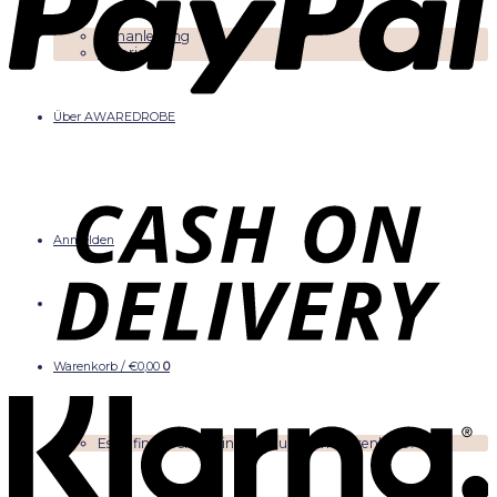
Nähanleitung
Tutorials
Über AWAREDROBE
Anmelden
Warenkorb /
€
0,00
0
Es befinden sich keine Produkte im Warenkorb.