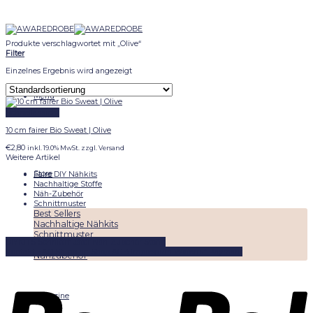
Skip
to
content
Produkte verschlagwortet mit „Olive“
Filter
Einzelnes Ergebnis wird angezeigt
Menu
Schnellansicht
10 cm fairer Bio Sweat | Olive
€
2,80
inkl. 19.0% MwSt. zzgl. Versand
Weitere Artikel
Store
Faire DIY Nähkits
Nachhaltige Stoffe
Näh-Zubehör
Schnittmuster
Best Sellers
Nachhaltige Nähkits
Schnittmuster
DIYKITS
Schnittmuster
Näh-Zubehör
Stoffe
Nachhaltige Stoffe
Kontakt
FAQ
Shipping
Shop
AGB
Impressum
Widerruf
Paymant
Nähzubehör
Magazine