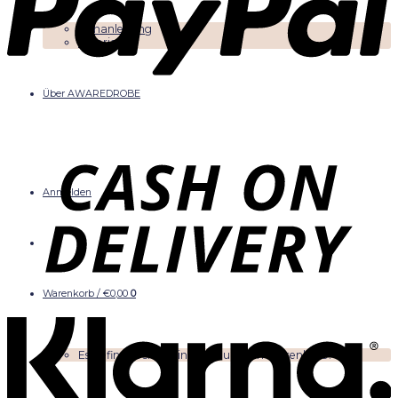
Nähanleitung
Tutorials
Über AWAREDROBE
Anmelden
Warenkorb /
€
0,00
0
Es befinden sich keine Produkte im Warenkorb.