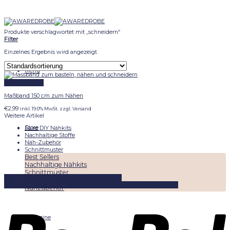
Skip
to
content
Produkte verschlagwortet mit „schneidern“
Filter
Einzelnes Ergebnis wird angezeigt
Menu
Schnellansicht
Maßband 150 cm zum Nähen
€
2,99
inkl. 19.0% MwSt. zzgl. Versand
Weitere Artikel
Store
Faire DIY Nähkits
Nachhaltige Stoffe
Näh-Zubehör
Schnittmuster
Best Sellers
Nachhaltige Nähkits
Schnittmuster
DIYKITS
Schnittmuster
Näh-Zubehör
Stoffe
Nachhaltige Stoffe
Kontakt
FAQ
Shipping
Shop
AGB
Impressum
Widerruf
Paymant
Nähzubehör
Magazine