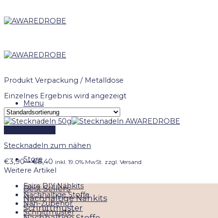
Skip
to
content
Produkt Verpackung
/
Metalldose
Einzelnes Ergebnis wird angezeigt
Menu
Schnellansicht
Stecknadeln zum nähen
Store
Preisspanne:
€
3,90
–
€
8,40
inkl. 19.0% MwSt. zzgl. Versand
€3,90
Weitere Artikel
bis
Faire DIY Nähkits
€8,40
Best Sellers
Nachhaltige Stoffe
Nachhaltige Nähkits
Näh-Zubehör
Schnittmuster
Schnittmuster
Nachhaltige Stoffe