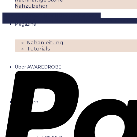
Nähzubehör
DIYKITS
Schnittmuster
Näh-Zubehör
Stoffe
Kontakt
FAQ
Shipping
Shop
AGB
Impressum
Widerruf
Pay
Magazine
Nähanleitung
Tutorials
Über AWAREDROBE
Anmelden