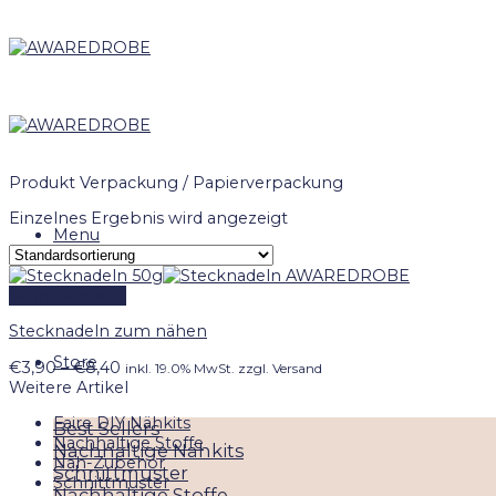
Skip
to
content
Produkt Verpackung
/
Papierverpackung
Einzelnes Ergebnis wird angezeigt
Menu
Schnellansicht
Stecknadeln zum nähen
Store
Preisspanne:
€
3,90
–
€
8,40
inkl. 19.0% MwSt. zzgl. Versand
€3,90
Weitere Artikel
bis
Faire DIY Nähkits
€8,40
Best Sellers
Nachhaltige Stoffe
Nachhaltige Nähkits
Näh-Zubehör
Schnittmuster
Schnittmuster
Nachhaltige Stoffe