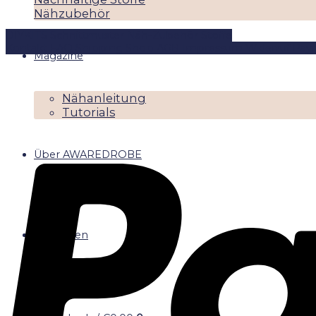
Nähzubehör
DIYKITS
Schnittmuster
Näh-Zubehör
Stoffe
Kontakt
FAQ
Shipping
Shop
AGB
Impressum
Widerruf
Pay
Magazine
Nähanleitung
Tutorials
Über AWAREDROBE
Anmelden