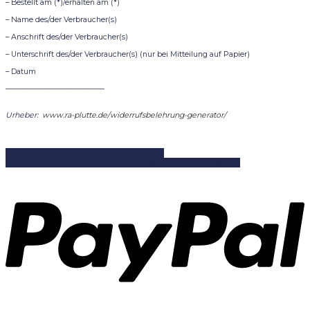
– Bestellt am (*)/erhalten am (*)
– Name des/der Verbraucher(s)
– Anschrift des/der Verbraucher(s)
– Unterschrift des/der Verbraucher(s) (nur bei Mitteilung auf Papier)
– Datum
—————————————
Urhebe
r: www.ra-plutte.de/widerrufsbelehrung-generator/
DIYKITS
Schnittmuster
Näh-Zubehör
Stoffe
Kontakt
FAQ
Shipping
Shop
AGB
Impressum
Widerruf
Paymant