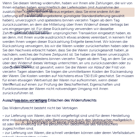
Wenn Sie diesen Vertrag widerrufen, haben wir Ihnen alle Zahlungen, die wir von
Ihnen erhalten haben, einschließlich der Lieferkosten (mit Ausnahme der
Nähanleitung
zusätzlichen Kosten, die sich daraus ergeben, dass Sie eine andere Art der
Tutorials
Lieferung als die von uns angebotene, günstigste Standardlieferung gewählt
haben), unverzüglich und spätestens binnen vierzehn Tagen ab dem Tag
zurückzuzahlen, an dem die Mitteilung über Ihren Widerruf dieses Vertrags bei
uns eingegangen ist. Für diese Rückzahlung verwenden wir dasselbe
Über AWAREDROBE
Zahlungsmittel, das Sie bei der ursprünglichen Transaktion eingesetzt haben, es
sei denn, mit Ihnen wurde ausdrücklich etwas anderes vereinbart; in keinem Fall
werden Ihnen wegen dieser Rückzahlung Entgelte berechnet. Wir können die
Rückzahlung verweigern, bis wir die Waren wieder zurückerhalten haben oder bis
Sie den Nachweis erbracht haben, dass Sie die Waren zurückgesandt haben, je
nachdem, welches der frühere Zeitpunkt ist. Sie haben die Waren unverzüglich
und in jedem Fall spätestens binnen vierzehn Tagen ab dem Tag, an dem Sie uns
über den Widerruf dieses Vertrags unterrichten, an uns zurückzusenden oder zu
Anmelden
übergeben. Die Frist ist gewahrt, wenn Sie die Waren vor Ablauf der Frist von
vierzehn Tagen absenden. Sie tragen die unmittelbaren Kosten der Rücksendung
der Waren. Die Kosten werden auf höchstens etwa 7,50 EUR geschätzt. Sie müssen
für einen etwaigen Wertverlust der Waren nur aufkommen, wenn dieser
Wertverlust auf einen zur Prüfung der Beschaffenheit, Eigenschaften und
Funktionsweise der Waren nicht notwendigen Umgang mit ihnen
zurückzuführen ist.
Ausschluss bzw. vorzeitiges Erlöschen des Widerrufsrechts
Warenkorb /
€
0,00
0
Das Widerrufsrecht besteht nicht bei Verträgen
– zur Lieferung von Waren, die nicht vorgefertigt sind und für deren Herstellung
eine individuelle Auswahl oder Bestimmung durch den Verbraucher maßgeblich
Es befinden sich keine Produkte im Warenkorb.
ist oder die eindeutig auf die persönlichen Bedürfnisse des Verbrauchers
zugeschnitten sind;
– zur Lieferung von Waren, die schnell verderben können oder deren Verfallsdatum