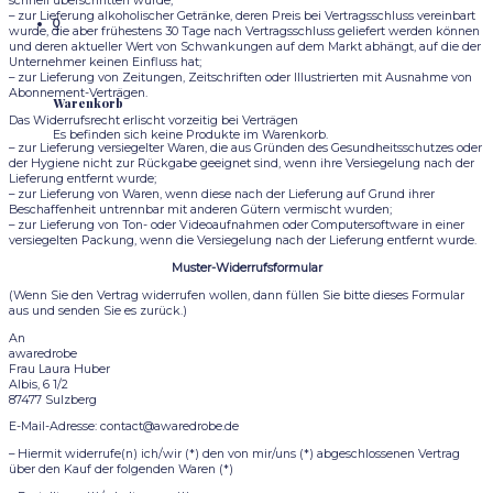
schnell überschritten würde;
– zur Lieferung alkoholischer Getränke, deren Preis bei Vertragsschluss vereinbart
0
wurde, die aber frühestens 30 Tage nach Vertragsschluss geliefert werden können
und deren aktueller Wert von Schwankungen auf dem Markt abhängt, auf die der
Unternehmer keinen Einfluss hat;
– zur Lieferung von Zeitungen, Zeitschriften oder Illustrierten mit Ausnahme von
Abonnement-Verträgen.
Warenkorb
Das Widerrufsrecht erlischt vorzeitig bei Verträgen
Es befinden sich keine Produkte im Warenkorb.
– zur Lieferung versiegelter Waren, die aus Gründen des Gesundheitsschutzes oder
der Hygiene nicht zur Rückgabe geeignet sind, wenn ihre Versiegelung nach der
Lieferung entfernt wurde;
– zur Lieferung von Waren, wenn diese nach der Lieferung auf Grund ihrer
Beschaffenheit untrennbar mit anderen Gütern vermischt wurden;
– zur Lieferung von Ton- oder Videoaufnahmen oder Computersoftware in einer
versiegelten Packung, wenn die Versiegelung nach der Lieferung entfernt wurde.
Muster-Widerrufsformular
(Wenn Sie den Vertrag widerrufen wollen, dann füllen Sie bitte dieses Formular
aus und senden Sie es zurück.)
An
awaredrobe
Frau Laura Huber
Albis, 6 1/2
87477 Sulzberg
E-Mail-Adresse: contact@awaredrobe.de
– Hiermit widerrufe(n) ich/wir (*) den von mir/uns (*) abgeschlossenen Vertrag
über den Kauf der folgenden Waren (*)