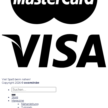
Viel Spaß beim nähen!
Copyright 2026 ©
awaredrobe
Suche
nach:
Store
Magazine
Nähanleitung
Tutorials