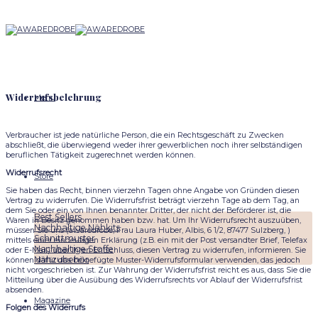
Skip
to
content
Widerrufsbelehrung
Menu
Verbraucher ist jede natürliche Person, die ein Rechtsgeschäft zu Zwecken
abschließt, die überwiegend weder ihrer gewerblichen noch ihrer selbständigen
beruflichen Tätigkeit zugerechnet werden können.
Widerrufsrecht
Store
Sie haben das Recht, binnen vierzehn Tagen ohne Angabe von Gründen diesen
Vertrag zu widerrufen. Die Widerrufsfrist beträgt vierzehn Tage ab dem Tag, an
dem Sie oder ein von Ihnen benannter Dritter, der nicht der Beförderer ist, die
Best Sellers
Waren in Besitz genommen haben bzw. hat. Um Ihr Widerrufsrecht auszuüben,
Nachhaltige Nähkits
müssen Sie uns (awaredrobe, Frau Laura Huber, Albis, 6 1/2, 87477 Sulzberg, )
Schnittmuster
mittels einer eindeutigen Erklärung (z.B. ein mit der Post versandter Brief, Telefax
Nachhaltige Stoffe
oder E-Mail) über Ihren Entschluss, diesen Vertrag zu widerrufen, informieren. Sie
Nähzubehör
können dafür das beigefügte Muster-Widerrufsformular verwenden, das jedoch
nicht vorgeschrieben ist. Zur Wahrung der Widerrufsfrist reicht es aus, dass Sie die
Mitteilung über die Ausübung des Widerrufsrechts vor Ablauf der Widerrufsfrist
absenden.
Magazine
Folgen des Widerrufs