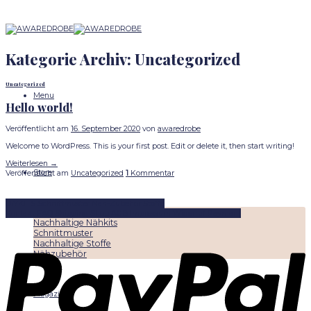
Skip
to
content
Kategorie Archiv:
Uncategorized
Uncategorized
Menu
Hello world!
Veröffentlicht am
16. September 2020
von
awaredrobe
Welcome to WordPress. This is your first post. Edit or delete it, then start writing!
Weiterlesen
→
Store
Veröffentlicht am
Uncategorized
1
Kommentar
DIYKITS
Schnittmuster
Näh-Zubehör
Stoffe
Best Sellers
Kontakt
FAQ
Shipping
Shop
AGB
Impressum
Widerruf
Paymant
Nachhaltige Nähkits
Schnittmuster
Nachhaltige Stoffe
Nähzubehör
Magazine