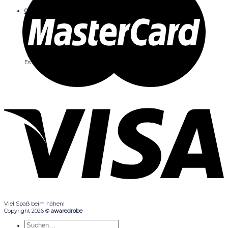
0
Warenkorb
Es befinden sich keine Produkte im Warenkorb.
Viel Spaß beim nähen!
Copyright 2026 ©
awaredrobe
Suche