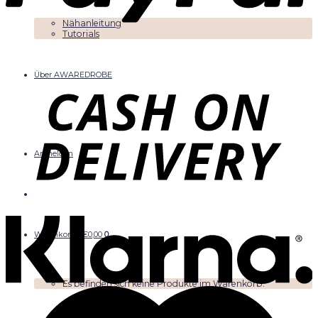
Nähanleitung
Tutorials
Über AWAREDROBE
Anmelden
Warenkorb /
€
0,00
0
Es befinden sich keine Produkte im Warenkorb.