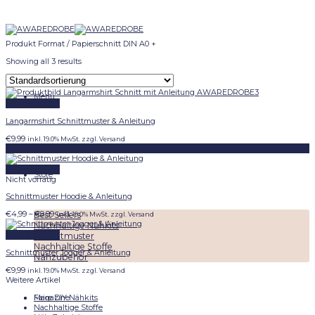
Skip
to
content
Produkt Format
/
Papierschnitt DIN A0 +
Showing all 3 results
Menu
Schnellansicht
Langarmshirt Schnittmuster & Anleitung
€
9,99
inkl. 19.0% MwSt. zzgl. Versand
Angebot!
Schnellansicht
Store
Nicht vorrätig
Schnittmuster Hoodie & Anleitung
Preisspanne:
€
4,99
–
€
9,99
Best Sellers
inkl. 19.0% MwSt. zzgl. Versand
€4,99
Nachhaltige Nähkits
bis
Schnellansicht
Schnittmuster
€9,99
Nachhaltige Stoffe
Schnittmuster Jogger & Anleitung
Nähzubehör
€
9,99
inkl. 19.0% MwSt. zzgl. Versand
Weitere Artikel
Magazine
Faire DIY Nähkits
Nachhaltige Stoffe