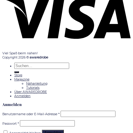
Viel Spaß beim nähen!
Copyright 2026 ©
awaredrobe
Suche
nach:
Store
Magazine
Nähanleitung
Tutorials
Über AWAREDROBE
Anmelden
Anmelden
Benutzername oder E-Mail-Adresse
*
Passwort
*
Anmelden