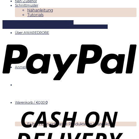
Näh-Zubehör
Schnittmuster
Nähanleitung
Tutorials
DIYKITS
Schnittmuster
Näh-Zubehör
Stoffe
Kontakt
FAQ
Shipping
Shop
AGB
Impressum
Widerruf
Paymant
Über AWAREDROBE
Anmelden
Warenkorb /
€
0,00
0
Es befinden sich keine Produkte im Warenkorb.