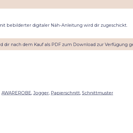
t bebilderter digitaler Näh-Anleitung wird dir zugeschickt.
ird dir nach dem Kauf als PDF zum Download zur Verfügung ges
:
AWAREROBE
,
Jogger
,
Papierschnitt
,
Schnittmuster