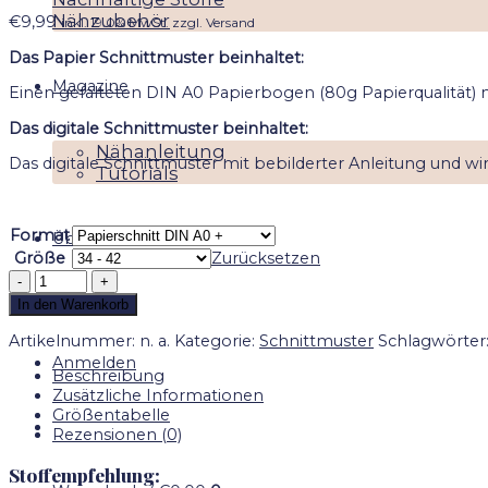
Nähzubehör
€
9,99
inkl. 19.0% MwSt. zzgl. Versand
Das Papier Schnittmuster beinhaltet:
Magazine
Einen gefalteten DIN A0 Papierbogen (80g Papierqualität) mi
Das digitale Schnittmuster beinhaltet:
Nähanleitung
Das digitale Schnittmuster mit bebilderter Anleitung und w
Tutorials
Format
Über AWAREDROBE
Größe
Zurücksetzen
Schnittmuster
Jogger
In den Warenkorb
&
Anleitung
Artikelnummer:
n. a.
Kategorie:
Schnittmuster
Schlagwörter
Menge
Anmelden
Beschreibung
Zusätzliche Informationen
Größentabelle
Rezensionen (0)
Stoffempfehlung: