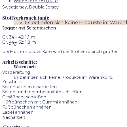
Warenkorb /
€
0,00
0
Sweatjersey, Double Jersey
Stoffverbrauch (uni):
Es befinden sich keine Produkte im Waren
Jogger mit Seitentaschen
Gr. 34 – 42: 1,1 m
Gr. 44 – 52: 1,8 m
0
bei Mustern bspw. Karo wird der Stoffverbrauch größer.
Arbeitsschritte:
Warenkorb
Vorbereitung
Es befinden sich keine Produkte im Warenkorb.
Zuschnitt
Seitentaschen einarbeiten
Seiten- und Innenbeinnähte schließen
Gesäßnaht schließen
Hüftbündchen mit Gummi annähen
Fußbündchen annähen
Label annähen
Nacharbeit