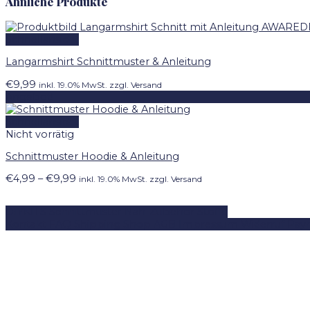
Ähnliche Produkte
Schnellansicht
Langarmshirt Schnittmuster & Anleitung
€
9,99
inkl. 19.0% MwSt. zzgl. Versand
Angebot!
Schnellansicht
Nicht vorrätig
Schnittmuster Hoodie & Anleitung
Preisspanne:
€
4,99
–
€
9,99
inkl. 19.0% MwSt. zzgl. Versand
€4,99
bis
DIYKITS
Schnittmuster
Näh-Zubehör
Stoffe
€9,99
Kontakt
FAQ
Shipping
Shop
AGB
Impressum
Widerruf
Pay