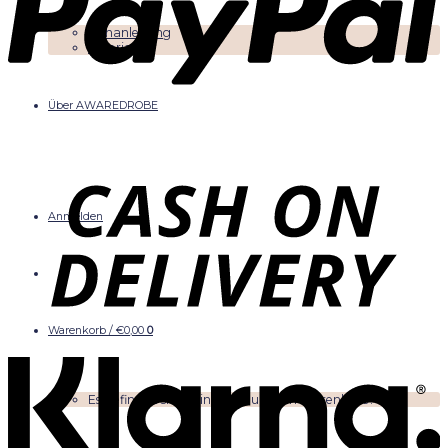
Nähanleitung
Tutorials
Über AWAREDROBE
Anmelden
Warenkorb /
€
0,00
0
Es befinden sich keine Produkte im Warenkorb.