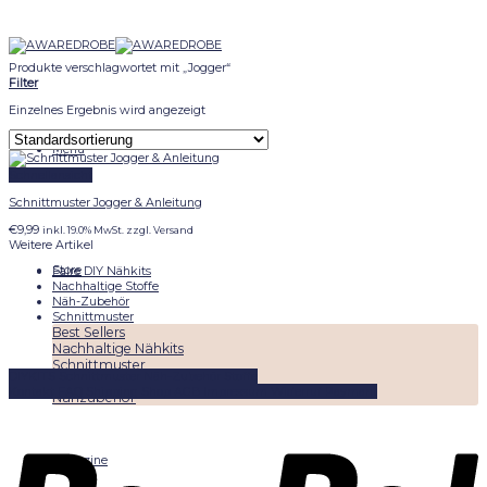
Skip
to
content
Produkte verschlagwortet mit „Jogger“
Filter
Einzelnes Ergebnis wird angezeigt
Menu
Schnellansicht
Schnittmuster Jogger & Anleitung
€
9,99
inkl. 19.0% MwSt. zzgl. Versand
Weitere Artikel
Store
Faire DIY Nähkits
Nachhaltige Stoffe
Näh-Zubehör
Schnittmuster
Best Sellers
Nachhaltige Nähkits
Schnittmuster
DIYKITS
Schnittmuster
Näh-Zubehör
Stoffe
Nachhaltige Stoffe
Kontakt
FAQ
Shipping
Shop
AGB
Impressum
Widerruf
Paymant
Nähzubehör
Magazine