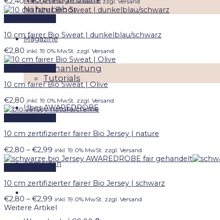
Preisspanne:
€
2,40
–
€
2,45
inkl. 19.0% MwSt. zzgl. Versand
Nähzubehör
€2,40
bis
Schnellansicht
€2,45
10 cm fairer Bio Sweat | dunkelblau/schwarz
Magazine
€
2,80
inkl. 19.0% MwSt. zzgl. Versand
Nähanleitung
Schnellansicht
Tutorials
10 cm fairer Bio Sweat | Olive
€
2,80
inkl. 19.0% MwSt. zzgl. Versand
Über AWAREDROBE
Schnellansicht
10 cm zertifizierter fairer Bio Jersey | nature
Preisspanne:
€
2,80
–
€
2,99
inkl. 19.0% MwSt. zzgl. Versand
€2,80
Anmelden
bis
Schnellansicht
€2,99
10 cm zertifizierter fairer Bio Jersey | schwarz
Preisspanne:
€
2,80
–
€
2,99
inkl. 19.0% MwSt. zzgl. Versand
€2,80
Weitere Artikel
bis