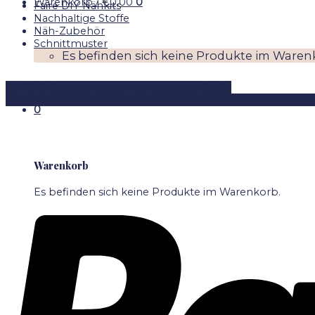
Warenkorb /
€
0,00
0
Faire DIY Nähkits
€2,99
Nachhaltige Stoffe
Näh-Zubehör
Schnittmuster
Es befinden sich keine Produkte im Waren
DIYKITS
Schnittmuster
Näh-Zubehör
Stoffe
Kontakt
FAQ
Shipping
Shop
AGB
Impressum
Widerruf
Pay
0
Warenkorb
Es befinden sich keine Produkte im Warenkorb.