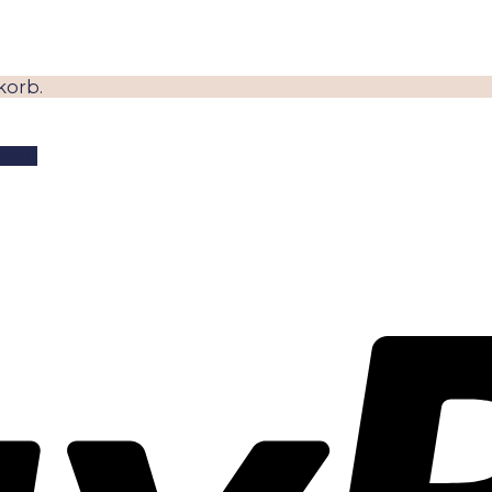
korb.
mant