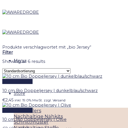
Skip
to
content
Produkte verschlagwortet mit „bio Jersey“
Filter
Menu
Showing all 6 results
Schnellansicht
10 cm Bio Doppeljersey | dunkelblau/schwarz
Store
€
2,45
inkl. 19.0% MwSt. zzgl. Versand
Schnellansicht
Best Sellers
Nachhaltige Nähkits
10 cm Bio Doppeljersey | Olive
Schnittmuster
Nachhaltige Stoffe