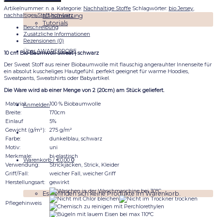
Bio
Artikelnummer:
n. a.
Kategorie:
Nachhaltige Stoffe
Schlagwörter:
bio Jersey
,
Sweat
nachhaltiger Stoff
,
schwarz
Nähanleitung
|
Tutorials
dunkelblau/schwarz
Beschreibung
Menge
Zusätzliche Informationen
Rezensionen (0)
Über AWAREDROBE
10 cm Bio Baumwoll Sweat | schwarz
Der Sweat Stoff aus reiner Biobaumwolle mit flauschig angerauhter Innenseite für
ein absolut kuscheliges Hautgefühl. perfekt geeignet für warme Hoodies,
Sweatpants, Sweatshirts oder Babyartikel.
Die Ware wird ab einer Menge von 2 (20cm) am Stück geliefert.
Material:
100 % Biobaumwolle
Anmelden
Breite:
170cm
Einlauf
5%
Gewicht (g/m²):
275 g/m²
Farbe:
dunkelblau, schwarz
Motiv:
uni
Merkmale:
bi-elastisch
Warenkorb /
€
0,00
0
Verwendung:
Strickjacken, Strick, Kleider
Griff/Fall:
weicher Fall, weicher Griff
Herstellungsart:
gewirkt
Es befinden sich keine Produkte im Warenkorb.
Pflegehinweis