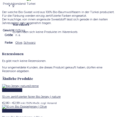
Produktionsland
Türkei
0
Der weiche Bio-Sweat wird aus 100% Bio-Baumwollfasern in der Türkei produziert.
Für die Färbung werden einzig zertifizierte Farben eingesetzt.
Der kuschlige, von innen angeraute Sweatstoff lässt sich gerade in den kalten
Jahreszeiten sehr angenehm tragen.
Warenkorb
Gewicht
0,05 kg
Es befinden sich keine Produkte im Warenkorb.
Größe
n. a.
Olive
,
Schwarz
Farbe
Rezensionen
Es gibt noch keine Rezensionen.
Nur angemeldete Kunden, die dieses Produkt gekauft haben, dürfen eine
Rezension abgeben.
Ähnliche Produkte
Schnellansicht
10 cm zertifizierter fairer Bio Jersey | nature
Preisspanne:
€
2,80
–
€
2,99
inkl. 19.0% MwSt. zzgl. Versand
€2,80
bis
Schnellansicht
€2,99