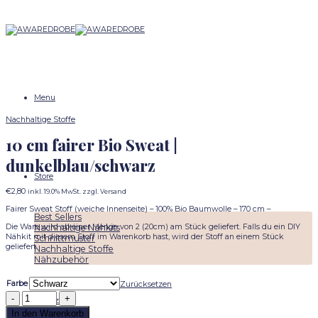
Skip
to
content
Menu
Nachhaltige Stoffe
10 cm fairer Bio Sweat |
dunkelblau/schwarz
Store
€
2,80
inkl. 19.0% MwSt. zzgl. Versand
Fairer Sweat Stoff (weiche Innenseite) – 100% Bio Baumwolle – 170 cm –
Best Sellers
Die Ware wird ab einer Menge von 2 (20cm) am Stück geliefert. Falls du ein DIY
Nachhaltige Nähkits
Nähkit mit diesem Stoff im Warenkorb hast, wird der Stoff an einem Stück
Schnittmuster
geliefert.
Nachhaltige Stoffe
Nähzubehör
Farbe
Zurücksetzen
10
Magazine
cm
In den Warenkorb
fairer