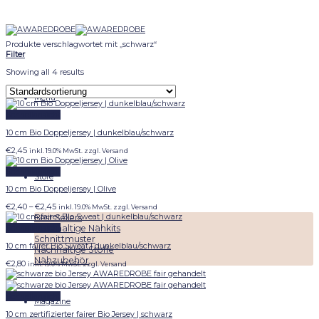
Skip
to
content
Produkte verschlagwortet mit „schwarz“
Filter
Showing all 4 results
Menu
Schnellansicht
10 cm Bio Doppeljersey | dunkelblau/schwarz
€
2,45
inkl. 19.0% MwSt. zzgl. Versand
Schnellansicht
Store
10 cm Bio Doppeljersey | Olive
Preisspanne:
€
2,40
–
€
2,45
inkl. 19.0% MwSt. zzgl. Versand
€2,40
Best Sellers
bis
Nachhaltige Nähkits
Schnellansicht
€2,45
Schnittmuster
10 cm fairer Bio Sweat | dunkelblau/schwarz
Nachhaltige Stoffe
Nähzubehör
€
2,80
inkl. 19.0% MwSt. zzgl. Versand
Schnellansicht
Magazine
10 cm zertifizierter fairer Bio Jersey | schwarz